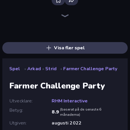
Ragdoll Archers
Animal DNA Run
Merge & Construct
Obby Car Challenge: Drive
Draw Crash Race
Rovercraft
Obby Fish Challenge: Ride
Obby: Gym Simulator, Escape
Obby Plane Power Challenge: Fly
Obby vs Brainrot
Slice Master
Soccer Dash
Stone Grass: Mowing Simulator
Rooftop Run
Baseball For Brainrot
Upgrade the Supercar 3D
Draw Climber
Count Masters: Stickman Games
Visa fler spel
Spel
Arkad
Strid
Farmer Challenge Party
»
»
»
Farmer Challenge Party
Utvecklare
RHM Interactive
Betyg
(
baserat på de senaste 6
8.9
månaderna
)
Utgiven
augusti 2022