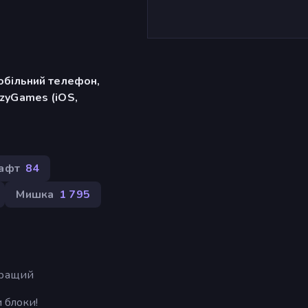
обільний телефон,
zyGames (iOS,
афт
84
Мишка
1 795
кращий
 блоки!