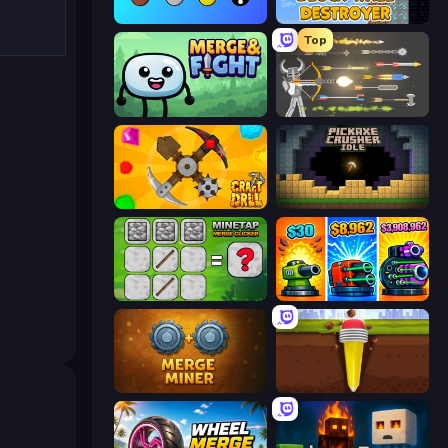
Merge Tools - Merge and Dig
Block Wall Destroyer
Top
Merge & Fight
Ragdoll Archers
Craft Drill
Pickaxe Crusher Idle
MineTap Merge Clicker
Pumpkin Defense: Merge Cannon
Merge Miner
Pen Dig