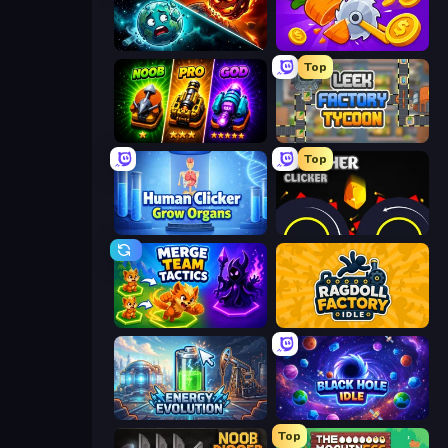
PlanetCrush 2
Farm Ring Idle
Top
Merge Survival
Leek Factory Tycoon
Top
Human Clicker: Grow Organs
Crusher Clicker
Merge Team Tactics
Ragdoll Factory Idle
Energy Evolution
Black Hole Idle
Top