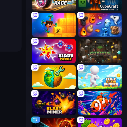
Wheel Merge Race
CubeCraft: Merge & Battle
Merge & Dig!
Elemental Merge
Blade Merge
Cubidle
Land Explorers: Merge & Build
Idle Clicker Runner
Blast Miner
Fish Catch Idle