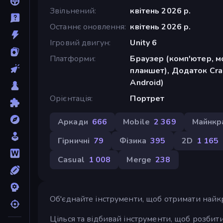
Звільнений
квітень 2026 р.
Останнє оновлення
квітень 2026 р.
Ігровий двигун
Unity 6
Платформи
Браузер (комп'ютер, м
планшет), Додаток Cra
Android)
Орієнтація
Портрет
Аркади
666
Mobile
2 369
Майнкр
Гірничні
79
Фізика
395
2D
1 165
Casual
1 008
Merge
238
Об'єднайте інструменти, щоб отримати най
Цілься та відбивай інструменти, щоб розбити