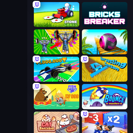
Stone Grass: Mowing Simulator
Bricks Breaker
Obby: Gym Simulator, Escape
Rolling Balls Sea Race
Obby Car Challenge: Drive
Harvesting Season
Fish Orbit
Bouncemasters