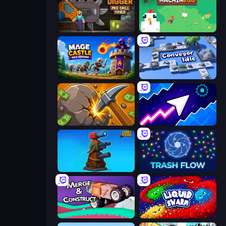
Noob Digger: Pro Drill Miner
The MachinEGG
Mage Castle Idle Defense
Conveyor Idle
Mine Clicker
Space Waves
Furry Road
Trash Flow
Merge & Construct
Liquid Swarm