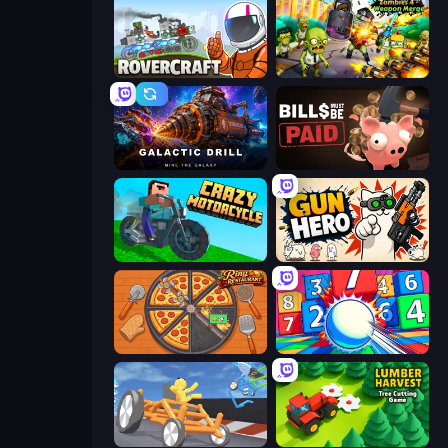
Rovercraft
Zombies 4 Weapon Merge
Galactic Drill
Bills Must Be Paid
Crazy Motorcycle
Gun Hero: Cat Survival
Ring Restaurant
Entropy
Draw Crash Race
Lumber Harvest: Tree Cutting Game