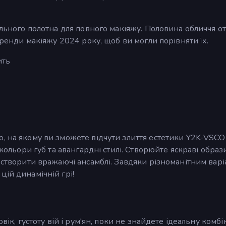
еального полотна для повного макіяжу. Половина обличчя о
 тренди макіяжу 2024 року, щоб ви могли порівняти їх.
ить
, на якому ви зможете відчути злиття естетики Y2K-VSCO
 кольори губ та авангардні стилі. Створюйте яскраві образ
б створити вражаючі ансамблі. Завдяки різноманітним вар
цій динамічній грі!
вік, густоту вій і рум'ян, поки не знайдете ідеальну комбі