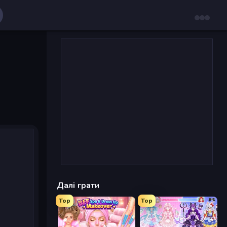
Далі грати
Top
Top