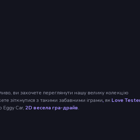
ливо, ви захочете переглянути нашу велику колекцію
те зіткнутися з такими забавними іграми
,
як
Love Tester
о Eggy Car,
2D весела гра-драйв
.