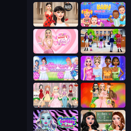
Shopaholic Black Friday
Baby Dress Up
What's In My Bag
High School BFFs: Girls Team
College Sport Team Makeover
Monochrome Looks
Anime Girls Dress Up Games
Iconic Halloween Costumes