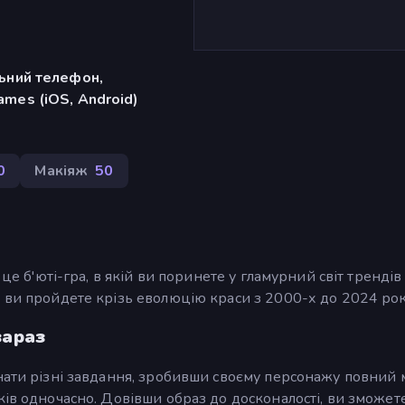
льний телефон,
mes (iOS, Android)
0
Макіяж
50
 це б'юті-гра, в якій ви поринете у гламурний світ трендів
 ви пройдете крізь еволюцію краси з 2000-х до 2024 рок
зараз
нати різні завдання, зробивши своєму персонажу повний 
ків одночасно. Довівши образ до досконалості, ви зможет