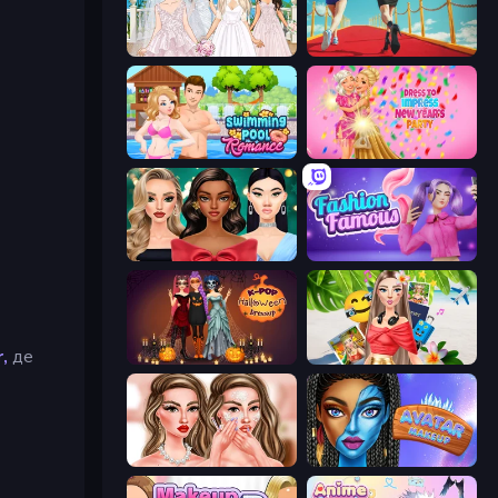
Model Wedding
Shoe Race
Swimming Pool Romance
Dress To Impress: New Year's Party
New Year's Eve Makeup
Fashion Famous
,
де
K-Pop Halloween Dress Up
Travel with Me: ASMR Edition
Skinfluencer Beauty Routine
Avatar Make Up