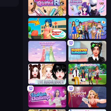
Make Up Queen R
Anime Couple: Avatar Maker
Pregnant Mother Simulator
College Girls Team Makeover
Tailor Stylist: Fashion Diary
Makeover Surgeons
Live Avatar Maker: Girls
Superstar Family Dress Up
Fashion Challenge: Catwalk Run
Fashion Holic