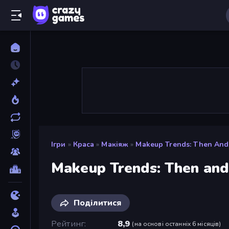
Ігри
»
Краса
»
Макіяж
»
Makeup Trends: Then An
Makeup Trends: Then an
Поділитися
Рейтинг
8,9
(
на основі останніх 6 місяців
)