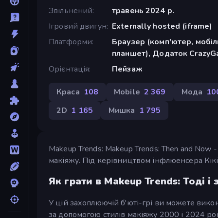
Звільнений
травень 2024 р.
Ігровий двигун
Externally hosted (iframe)
Платформи
Браузер (комп'ютер, мобі
планшет), Додаток CrazyGa
Орієнтація
Пейзаж
Краса
108
Mobile
2 369
Мода
10
2D
1 165
Мишка
1 795
Makeup Trends: Makeup Trends: Then and Now -
макіяжу. Під керівництвом інфлюенсера Кікі
Як грати в Makeup Trends: Тоді і 
У цій захоплюючій б'юті-грі ви можете вико
за допомогою стилів макіяжу 2000 і 2024 ро