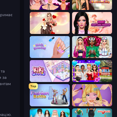
New Year Makeup Trends
Glamour Beach Life
тримає
GRWM Date Night
Wendy Soft Girl Makeup
Nail Salon
BFFs Luxury Loungewear
 та
и за
KiKi World
Mean Girls Graduation Day
іантам
Top
Fashion Battle
Extreme Makeover
націю.