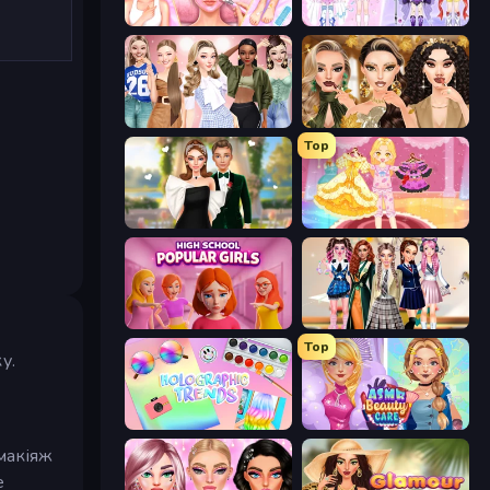
BFF Makeover - Spa & Dress Up
Idol Livestream: Fashion Game
Fashion Week 2025
Autumn Glam Gala
Top
Valentine's Day Proposal
Royal Glow Princess Makeover
High School Popular Girls
Back To School: Uniforms Edition
Top
у.
Holographic Trends
ASMR Beauty Care
макіяж
е