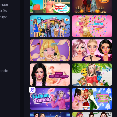
inuar
três
Pregnant Mother Simulator
K-Pop Halloween Dress Up
grupo
College Girls Team Makeover
Dress To Impress: New Year's Party
Extreme Makeover
New Year Makeup Trends
uando
Wendy Soft Girl Makeup
Travel with Me: ASMR Edition
Fashion Famous
Christmas Girls Dress Up