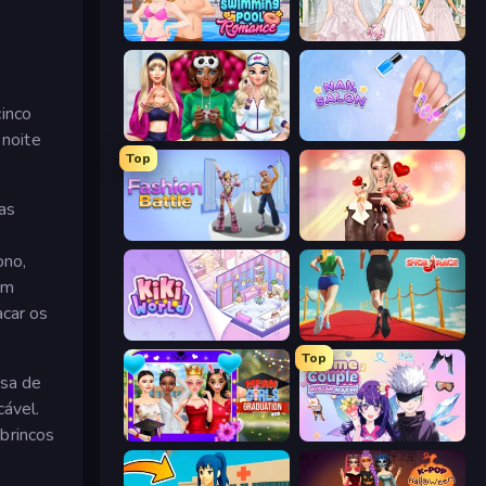
Swimming Pool Romance
Model Wedding
cinco
BFFs Luxury Loungewear
Nail Salon
 noite
Top
as
Fashion Battle
GRWM Date Night
ono,
em
acar os
KiKi World
Shoe Race
Top
usa de
ável.
brincos
Mean Girls Graduation Day
Anime Couple: Avatar Maker