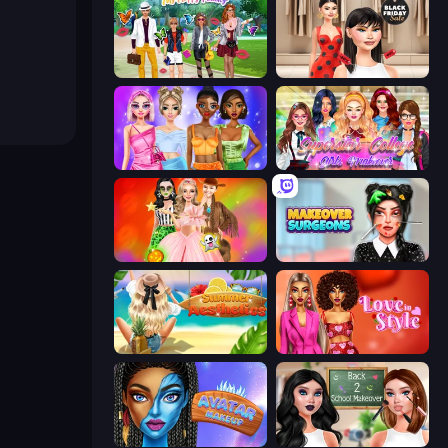
Superstar Family Dress Up
Shopaholic Black Friday
Monochrome Looks
Superstar College Girls Makeover
Iconic Halloween Costumes
Makeover Surgeons
Summer Aesthetics
Love In Style
Avatar Make Up
Back 2 School Makeover