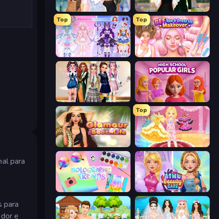
Fashion Week 2025
Valentine's Day Proposal
Top
Top
Idol Livestream: Fashion Game
BFF Makeover - Spa & Dress Up
Back To School: Uniforms Edition
High School Popular Girls
Top
Glamour Beach Life
Royal Glow Princess Makeover
nal para
Holographic Trends
ASMR Beauty Care
s para
ador e