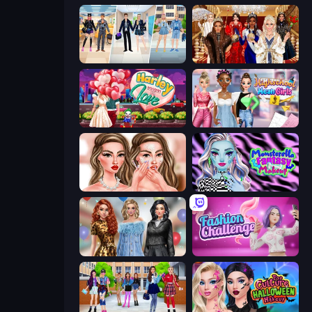
College Girl & Boy Makeover
Royal Dress Up - Fashion Queen
Harley Learns To Love
Highschool Mean Girls 3
Skinfluencer Beauty Routine
Monsterella Fantasy Makeup
Black Friday Mystery Sale
Fashion Challenge: Catwalk Run