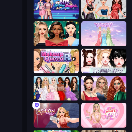
BFFs K-Pop Fangirls
Brat Girl Summer
New Year's Eve Makeup
Tailor Stylist: Fashion Diary
Make Up Queen R
Live Avatar Maker: Girls
Model Dress Up Girl
Colored Denim Trends
Fashion Holic
What's In My Bag