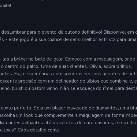
baile!
 deslumbrar para o evento de outono definitivo! Disponível em 
ês - este jogo é a sua chance de ser o melhor estilista para uma
-las a brilhar no baile de gala. Comece com a maquiagem, onde 
centro do palco. Uma de suas clientes, Olivia, adora brilhos,
iantes. Faça experiências com sombras em tons quentes de out
escente precisão com um delineador de lábios que combine e, 
rmelho, blush ou batom vinho. Não se esqueça do rímel para dest
onjunto perfeito. Seja um blazer cravejado de diamantes, uma bl
, escolha um look que complemente a maquiagem de forma impec
iamantes brilhantes até braceletes de ouro ousados, e escolha 
e joias? Cada detalhe conta!