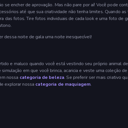
ão se encher de aprovação. Mas não pare por aí! Você pode cont
ssórios até que sua criatividade não tenha limites. Quando as 
a das fotos. Tire fotos individuais de cada look e uma foto de 
utono.
azer dessa noite de gala uma noite inesquecível!
vertido e maluco quando você está vestindo seu próprio animal de
e simulação em que você brinca, acaricia e veste uma coleção de
r em nossa
categoria de beleza
. Se preferir ser mais criativo q
de explorar nossa
categoria de maquiagem
.