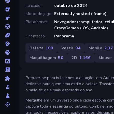
Lançado
outubro de 2024
Motor de jogo
Externally hosted (iframe)
Plataformas
Navegador (computador, celula
CrazyGames (iOS, Android)
Orientação
Panorama
Beleza
108
Vestir
94
Mobile
2.37
Maquilhagem
50
2D
1.166
Mouse
Prepare-se para brilhar nesta estação com Autu
definitiva para quem ama estilo e beleza. Transf
o baile de gala mais esperado do ano.
Mergulhe em um universo onde cada escolha cont
capture toda a essência do outono. Combine maq
criar looks inesquecíveis. Explore as tendências