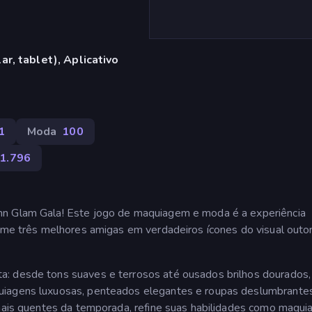
r, tablet), Aplicativo
1
Moda
100
1.796
mn Glam Gala! Este jogo de maquiagem e moda é a experiência
orme três melhores amigas em verdadeiros ícones do visual outo
a: desde tons suaves e terrosos até ousados brilhos dourados,
uiagens luxuosas, penteados elegantes e roupas deslumbrante
 mais quentes da temporada, refine suas habilidades como maqui