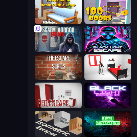
Escape Game: Room With a Lamp
Open 100 Doors
Scary Horror Escape Room
Black Light Escape
Escape Series
The White Room 3D
Red Escape
Black Light Escape 2
Isometric Escapes
Jail Escape