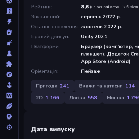
Рейтинг
8,6
(
на основі останніх 6 місяц
Звільнений
серпень 2022 р.
Останнє оновлення
жовтень 2022 р.
Ігровий двигун
Unity 2021
Платформи
Браузер (комп'ютер, м
планшет), Додаток Cra
App Store (Android)
Орієнтація
Пейзаж
Пригоди
241
Вкажи та натисни
114
2D
1 166
Логіка
558
Мишка
1 79
Дата випуску