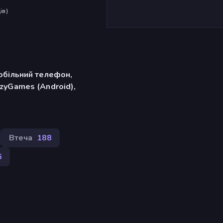
ів
)
обільний телефон,
zyGames (Android),
Втеча
188
6