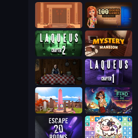
Faraway: Puzzle Escape
100 Doors
Laqueus Escape: Chapter II
Mystery Mansion: Puzzle Escape
Little Cabin in the Woods
Laqueus Escape: Chapter I
The Pillar
Find Joe: Secret of The Stones