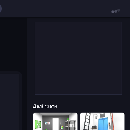
Далі грати