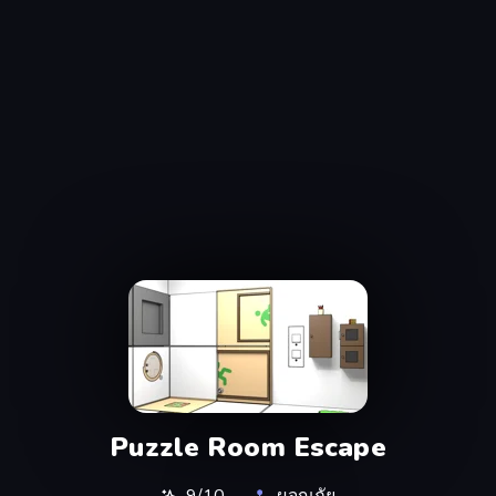
Puzzle Room Escape