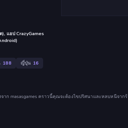
เล็ต), แอป CrazyGames
Android)
ี
188
ญี่ปุ่น
16
้องจาก masasgames คราวนี้คุณจะต้องไขปริศนาและหลบหนีจากร