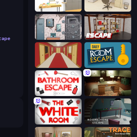
Design House Escape
House Escape: Office
cape
Cube Stories: Escape
Kitchen Escape
Escape or Die 4
Daily Room Escape
Bathroom Escape
Vintage Escape
The White Room
Rooms Home Escape