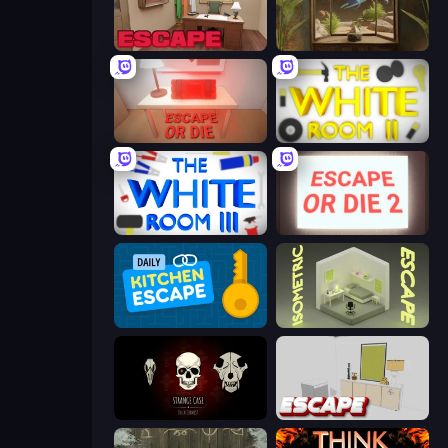
Escape or Die 3
TRACE
Escape or Die
The White Room 2
The White Room 3
Escape or Die 2
Daily Kitchen Escape
Isometric Escape
Room Escape: Strange Case
The White Room 4