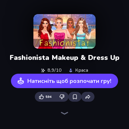
Fashionista Makeup & Dress Up
8,9/10
Краса
Натисніть щоб розпочати гру!
594
College Girls Team Makeover
Model Wedding
Royal Dress Up - Fashion Queen