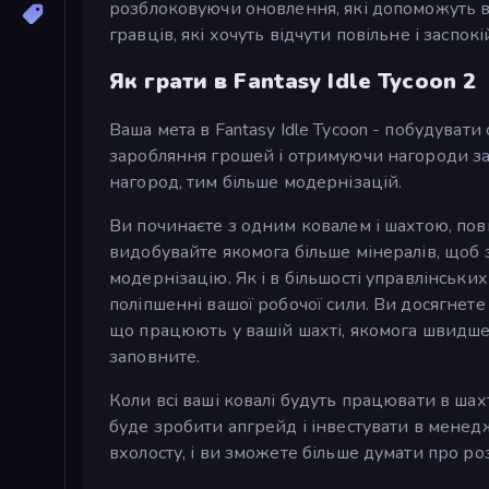
розблоковуючи оновлення, які допоможуть в
гравців, які хочуть відчути повільне і заспо
Як грати в Fantasy Idle Tycoon 2
Ваша мета в Fantasy Idle Tycoon - побудува
заробляння грошей і отримуючи нагороди за 
нагород, тим більше модернізацій.
Ви починаєте з одним ковалем і шахтою, повн
видобувайте якомога більше мінералів, щоб з
модернізацію. Як і в більшості управлінськи
поліпшенні вашої робочої сили. Ви досягнете
що працюють у вашій шахті, якомога швидше. 
заповните.
Коли всі ваші ковалі будуть працювати в шах
буде зробити апгрейд і інвестувати в менед
вхолосту, і ви зможете більше думати про ро