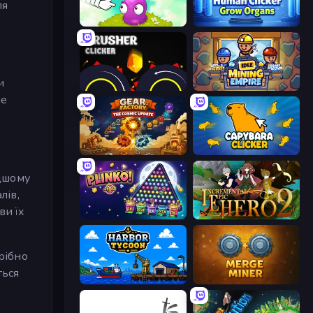
ля
Clicker Heroes
Human Clicker: Grow Organs
и
Crusher Clicker
Idle Mining Empire
ше
Gear Factory
Capybara Clicker
идшому
лів,
ви їх
PLINKO!
Incremental Epic Hero 2
рібно
ться
Harbor Tycoon
Merge Miner