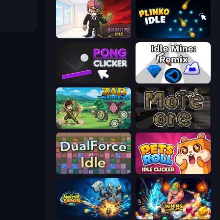
Rotcalypse: Idle Incremental
Plinko Idle
Pong Clicker
Idle Mine: Remix
Zad Archery - Demo
More Ore
DualForce Idle
Pets Roll: Idle Clicker
Monster Breaker Idle
Mining Simulator