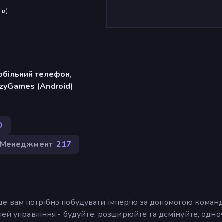
ів
)
обільний телефон,
zyGames (Android)
0
Менеджмент
217
ер, де вам потрібно побудувати імперію за допомогою коман
лей управління - будуйте, розширюйте та домінуйте, одно