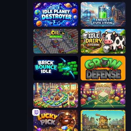
Idle Planet Destroyer
Energy Evolution
Oil Mining 3D: Petrol Factory
Idle Dairy Tycoon
Brick Bounce Idle
Grow Defense
Money Factory: Tycoon Idle Game
Just One More Roll