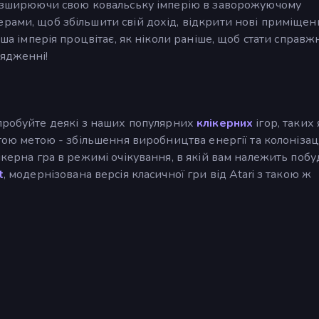
 розширюючи свою ковальську імперію в заворожуючому
рами, щоб збільшити свій дохід, відкрити нові приміщен
аша імперія процвітає, як ніколи раніше, щоб стати справж
рядженні!
спробуйте деякі з наших популярних
клікерних
ігор, таких 
стою метою - збільшення виробництва енергії та колонізац
ікерна гра в режимі очікування, в якій вам належить поб
t
, модернізована версія класичної гри від Atari з такою ж