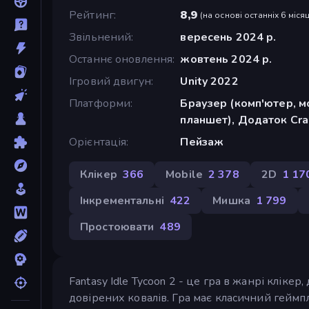
Рейтинг
8,9
(
на основі останніх 6 місяц
Звільнений
вересень 2024 р.
Останнє оновлення
жовтень 2024 р.
Ігровий двигун
Unity 2022
Платформи
Браузер (комп'ютер, м
планшет), Додаток Cra
Орієнтація
Пейзаж
Клікер
366
Mobile
2 378
2D
1 17
Інкрементальні
422
Мишка
1 799
Простоювати
489
Fantasy Idle Tycoon 2 - це гра в жанрі клік
довірених ковалів. Гра має класичний геймп