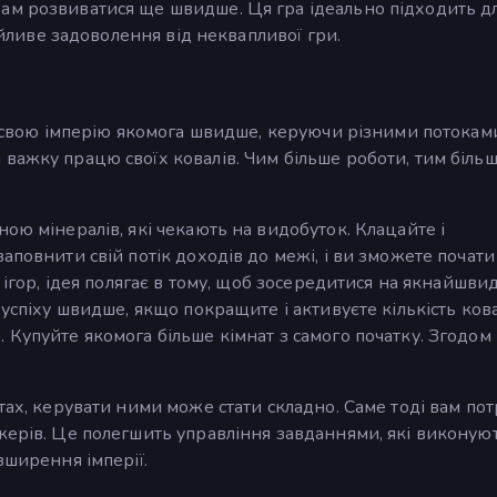
ам розвиватися ще швидше. Ця гра ідеально підходить д
кійливе задоволення від неквапливої гри.
ти свою імперію якомога швидше, керуючи різними потокам
важку працю своїх ковалів. Чим більше роботи, тим біль
ою мінералів, які чекають на видобуток. Клацайте і
аповнити свій потік доходів до межі, і ви зможете почати
х ігор, ідея полягає в тому, щоб зосередитися на якнайшв
 успіху швидше, якщо покращите і активуєте кількість кова
Купуйте якомога більше кімнат з самого початку. Згодом 
тах, керувати ними може стати складно. Саме тоді вам пот
жерів. Це полегшить управління завданнями, які виконую
зширення імперії.