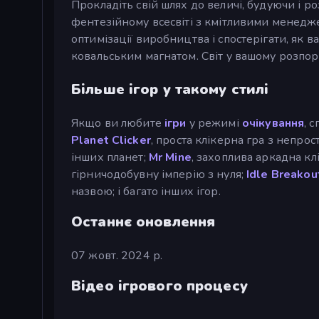
Прокладіть свій шлях до величі, будуючи і
фентезійному всесвіті з кмітливими менедже
оптимізації виробництва і спостерігати, як в
ковальським магнатом. Світ у вашому розпо
Більше ігор у такому стилі
Якщо ви любите
ігри
у режимі
очікування
, 
Planet Clicker
, проста клікерна гра з непро
інших планет;
Mr Mine
, захоплива аркадна кл
гірничодобувну імперію з нуля;
Idle Breakou
назвою; і багато інших ігор.
Останнє оновлення
07 жовт. 2024 р.
Відео ігрового процесу