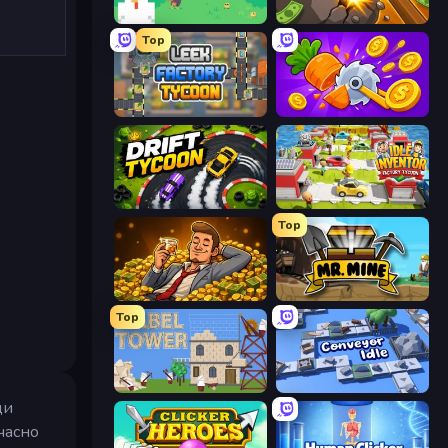
The MachinEGG
Mine Clicker
Top
Leek Factory Tycoon
Farm Ring Idle
Drift Tycoon
Idle Inventor
Top
Idle Billionaire Tycoon
Mr. Mine
Top
Babel Tower
Conveyor Idle
ди
часно