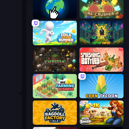
Planet Clicker 2
OreCrusher 2
Idle Clicker Runner
Laptop Empire
Cubidle
Smashing Bottles
Idle Farming Business
Corn Tycoon
Ragdoll Factory Idle
Need for Sheep: Idle Clicker