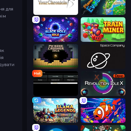
ня для
Your Chronicle
Planet Evolution: Idle Clicker
нім
Black Hole Idle
Train Miner
як
ія
удувати
Pickaxe Crusher Idle
Space Company
Hot
Evolve
Revolution Idle X
Llama Legends
Fish Catch Idle