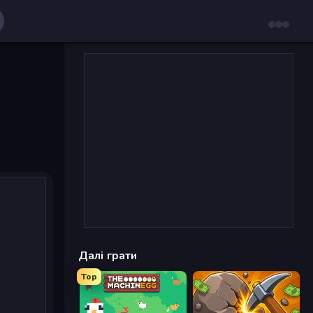
Далі грати
Top