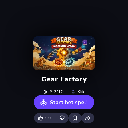
Gear Factory
9,2/10
Klik
Start het spel!
3,3K