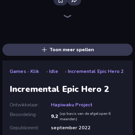
Farm Ring Idle
The MachinEGG
Human Clicker: Grow Organs
Idle Mining Empire
Gear Factory
Capybara Clicker
Crusher Clicker
Conveyor Idle
Babel Tower
Block Wall Destroyer
Planet Clicker 2
Gun Bounce Idle
Revolution Idle X
BitCoiner
Black Hole Idle
Money Maker Idle
Ragdoll Factory Idle
Idle House Build
Toon meer spellen
Games
Klik
Idle
Incremental Epic Hero 2
»
»
»
Incremental Epic Hero 2
Ontwikkelaar
Hapiwaku Project
Beoordeling
(
op basis van de afgelopen 6
9,2
maanden
)
Gepubliceerd
september 2022