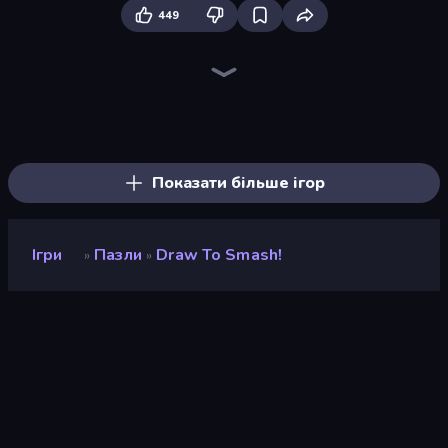
449
Draw Climber
One Line
Draw Crash Race
Draw Bridge
Screamals
Doodle Road
Draw Line
Hungry Frog
Car Drawing Game
Line Rider
Bouncy Motors
Eggy Car
Save My Pets
Draw Bridge Puzzle
Chicken Scream
Light The Lamp
Merge & Construct
Gomu Goman
Показати більше ігор
Ігри
Пазли
Draw To Smash!
»
»
Draw To Smash!
Розробник
Anul Agarwal
Рейтинг
8,7
(
на основі останніх 6 місяців
)
Звільнений
листопад 2024 р.