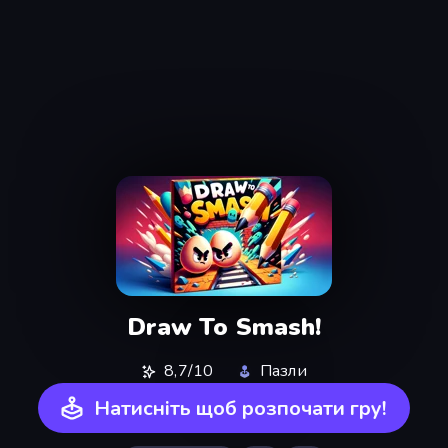
Draw To Smash!
8,7/10
Пазли
Натисніть щоб розпочати гру!