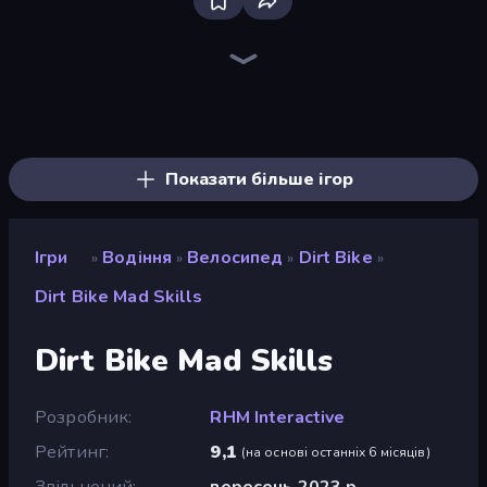
Racing Limits
Deadly Descent
PolyTrack
Madness Cars Destroy
Traffic Rider
Real Car Driving
Hustle & Drift in ZIL
Sky Riders
Moto X3M
Sportcars Crash
Drift Escape
Obby: Car Crash Sandbox
Turbo Cars: Pipe Stunts
Ramp Car VS Police: CHASE
Desert Rally
Paperly: Paper Plane Adventure
Mega Ramp Car Stunt
Moto X3M 6: Spooky Land
Показати більше ігор
Ігри
Водіння
Велосипед
Dirt Bike
»
»
»
»
Dirt Bike Mad Skills
Dirt Bike Mad Skills
Розробник
RHM Interactive
Рейтинг
9,1
(
на основі останніх 6 місяців
)
Звільнений
вересень 2023 р.