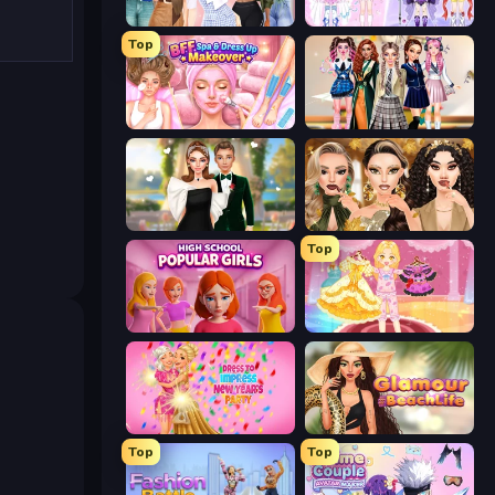
Fashion Week 2025
Idol Livestream: Fashion Game
Top
BFF Makeover - Spa & Dress Up
Back To School: Uniforms Edition
Valentine's Day Proposal
Autumn Glam Gala
Top
High School Popular Girls
Royal Glow Princess Makeover
Dress To Impress: New Year's Party
Glamour Beach Life
Top
Top