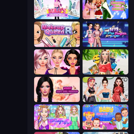
Lulu's Fashion World
Christmas Girls Dress Up
Make Up Queen R
BFFs K-Pop Fangirls
New Year Makeup Trends
Travel with Me: ASMR Edition
Wendy Soft Girl Makeup
Brat Girl Summer
College Girl Coloring Dress Up
Baby Dress Up