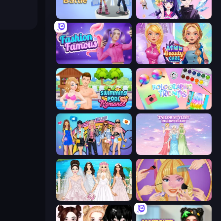
Fashion Battle
Anime Couple: Avatar Maker
Fashion Famous
ASMR Beauty Care
Swimming Pool Romance
Holographic Trends
College Girls Team Makeover
Tailor Stylist: Fashion Diary
Model Wedding
Extreme Makeover