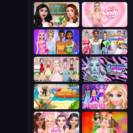
Back 2 School Makeover
What's In My Bag
Monochrome Looks
Highschool Mean Girls 3
Anime Girls Dress Up Games
Monsterella Fantasy Makeup
Summer Aesthetics
Princess Dress Up