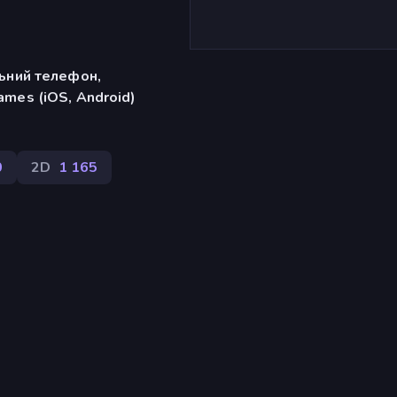
льний телефон,
mes (iOS, Android)
0
2D
1 165