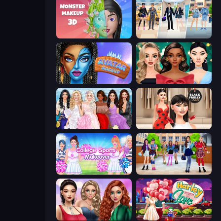
Monster Makeup 3D
College Girl & Boy Makeover
Avatar Make Up
New Year's Eve Makeup
Model Dress Up Girl
Shopaholic Black Friday
College Sport Team Makeover
High School BFFs: Girls Team
Colored Denim Trends
Harley Learns To Love