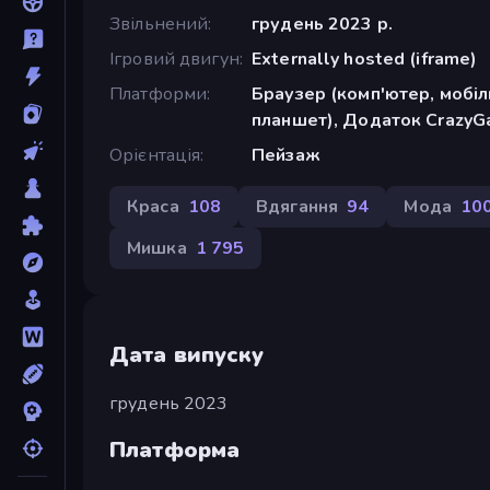
Звільнений
грудень 2023 р.
Ігровий двигун
Externally hosted (iframe)
Платформи
Браузер (комп'ютер, мобі
планшет), Додаток CrazyGa
Орієнтація
Пейзаж
Краса
108
Вдягання
94
Мода
10
Мишка
1 795
Дата випуску
грудень 2023
Платформа