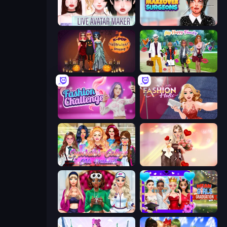
Live Avatar Maker: Girls
Makeover Surgeons
K-Pop Halloween Dress Up
Superstar Family Dress Up
Fashion Challenge: Catwalk Run
Fashion Holic
Superstar College Girls Makeover
GRWM Date Night
BFFs Luxury Loungewear
Mean Girls Graduation Day