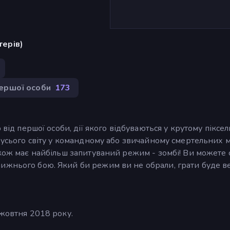
терів)
першої особи
173
 від першої особи, дії якого відбуваються у крутому піксе
 усього світу у командному або звичайному смертельних м
акож має найбільш запитуваний режим - зомбі! Ви можете 
ижнього бою. Який би режим ви не обрали, грати буде ве
 жовтня 2018 року.