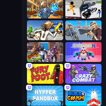
Bank Robbery 2
Stickman Prison: Counter Assault
Bank Robbery: Escape
Shoot and Drive
Ninja Clash Heroes
Chicken CS
Fury Foot
Crazy Combat
Hypper Sandbox
Build and Crush