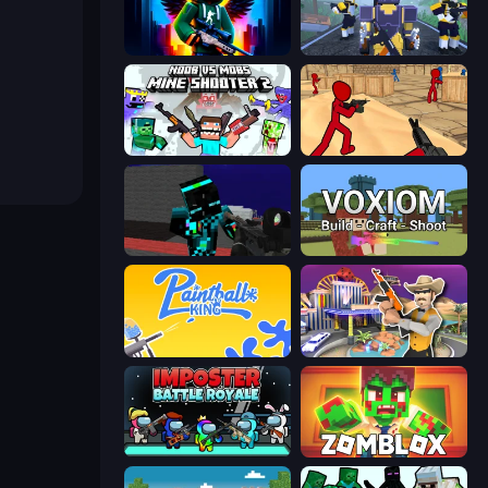
Block Contra: Clutch Strike
Eternal Road
Mine Shooter 2: Noob vs Mobs
Stickman Counter Terror Strike
Pixel Wars of Hero
Voxiom.io
Paintball King
Casino Robbery
Imposter Battle Royale
Zomblox