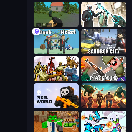
WorldZ
Skibidi Toilets: Infection
Bank Heist
Sandbox City
Monster Shooter Apocalypse
Playground
Pixel World
Horde Crusher