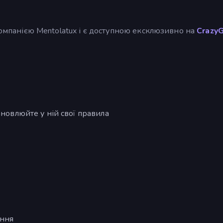
компанією Mentolatux і є доступною ексклюзивно на
Crazy
ановлюйте у ній свої правила
ення