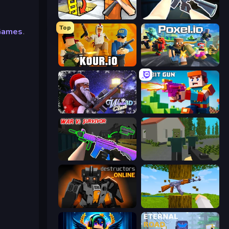
Grand Escape: Prison
CS: Chaos Squad
Top
Games
.
Kour.io
Poxel.io
Winter Clash 3D
Bit Gun.io
War V: Survivor
ShooterZ
Destructors Online
Mine Shooter 3D