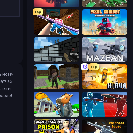
Pixel Warfare
Soldiers - Capture and Control!
Top
KS Z
Pixel Combat: Zombies Strike
Pixel Gun 3D
Mazean
Top
льному
атчах.
стати
Block Pixel Gun Apocalypse 3
Kirka.io
село!
Bank Robbery 3
Battle of the Soldiers: Red vs Blue