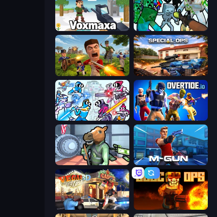
Voxmaxa
Mine Shooter: Save Your World
Redcoats.io
Special Ops: GO
Space Wars Battleground
Overtide.io
Bank Robbery
Muscle Gun.IO
Vegas Clash 3D
BLOCOPS