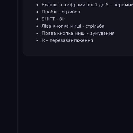
Клавіші з цифрами від 1 до 9 - переми
Пробіл - стрибок
SHIFT - біг
Ліва кнопка миші - стрільба
Права кнопка миші - зумування
R - перезавантаження