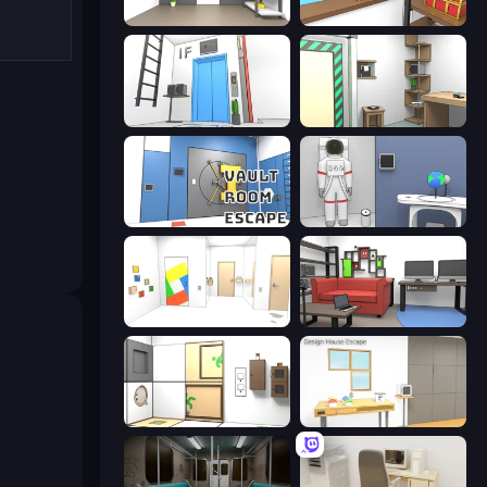
Paint Room Escape
Game Cafe Escape
Elevator Room Escape
Machine Room Escape
Vault Room Escape
Space Museum Escape
Mirror Room Escape
Video Studio Escape
Puzzle Room Escape
Design House Escape