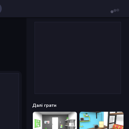
Далі грати