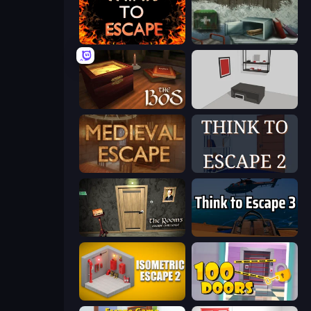
Think to Escape
Big Giant Games (Prison Escape Puzzle)
The Box of Secrets
The White Room 5
Medieval Escape
Think to Escape 2
The Rooms: Escape Challenge
Think to Escape 3
Isometric Escape 2
Open 100 Doors