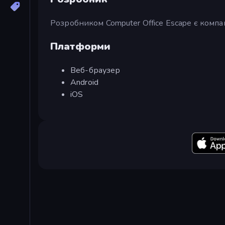
Розробником Computer Office Escape є компа
Платформи
Веб-браузер
Android
iOS