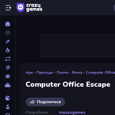
Ігри
»
Пригоди
»
Пазли
»
Втеча
»
Computer Offic
Computer Office Escape
Поділитися
Розробник
masasgames