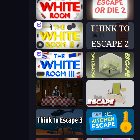
The White Room
Escape or Die 2
The White Room 2
Think to Escape 2
The White Room 3
Isometric Escape
Little Cabin in the Woods
The White Room 4
Think to Escape 3
Daily Kitchen Escape