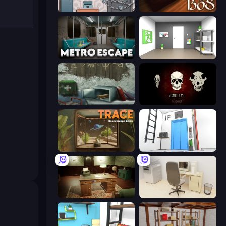
Cube Stories: Escape
The Box of Secrets
Metro Escape
Paint Room Escape
Big Giant Games (Prison Escape Puzzle)
Room Escape: Strange Case
TRACE
Elevator Room Escape
Vintage Escape
House Escape: Office