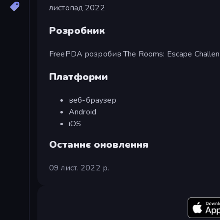
листопад 2022
Розробник
FreePDA розробив The Rooms: Escape Challen
Платформи
веб-браузер
Android
iOS
Останнє оновлення
09 лист. 2022 р.