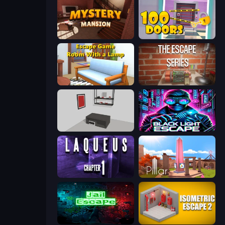
Mystery Mansion: Puzzle Escape
Open 100 Doors
Escape Game: Room With a Lamp
Escape Series
The White Room 5
Black Light Escape
Laqueus Escape: Chapter I
The Pillar
Jail Escape
Isometric Escape 2