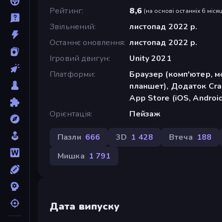
Рейтинг
8,6
(
на основі останніх 6 місяц
Звільнений
листопад 2022 р.
Останнє оновлення
листопад 2022 р.
Ігровий двигун
Unity 2021
Платформи
Браузер (комп'ютер, м
планшет), Додаток Cra
App Store (iOS, Androi
Орієнтація
Пейзаж
Пазли
666
3D
1 428
Втеча
188
Мишка
1 791
Дата випуску