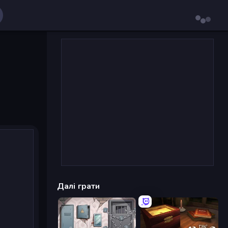
Далі грати