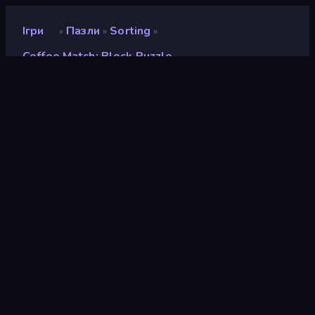
Ігри
Пазли
Sorting
»
»
»
Coffee Match: Block Puzzle
Coffee Match: Block
Puzzle
Розробник
Bravestars Games
Рейтинг
8,5
(
на основі останніх 6 місяців
)
Звільнений
червень 2025 р.
Останнє оновлення
червень 2025 р.
Ігровий двигун
Unity 2022
Платформи
Браузер (комп'ютер,
мобільний телефон,
планшет), Додаток