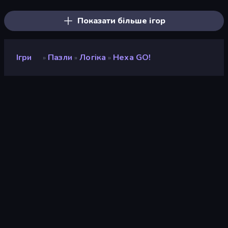
Skydom: Reforged
Hexa Sort
Mahjong Puzzle: Tile Match
Показати більше ігор
Ігри
Пазли
Логіка
Hexa GO!
»
»
»
Hexa GO!
Розробник
GamePush
Рейтинг
9,1
(
на основі останніх 6 місяців
)
Звільнений
листопад 2025 р.
Ігровий двигун
HTML5
Платформи
Браузер (комп'ютер, мобільний
телефон, планшет), Додаток
CrazyGames (iOS, Android)
Орієнтація
Портрет