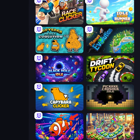
Race Clicker: Tap Tap Game
Idle Clicker Runner
Capybara Merge Evolution
Planet Evolution: Idle Clicker
Black Hole Idle
Drift Tycoon
Capybara Clicker
Pickaxe Crusher Idle
Fish Catch Idle
Money Factory: Tycoon Idle Game