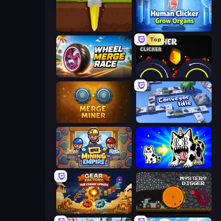
Pen Dig
Human Clicker: Grow Organs
Top
Wheel Merge Race
Crusher Clicker
Merge Miner
Conveyor Idle
Idle Mining Empire
Strange Cats
Gear Factory
Mystery Digger