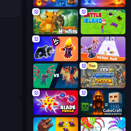
Elemental Merge
Elemental Monsters: Merge
Looping Monsters
Battle Island
Merge Battle Tactics
Merge Run
Top
Monster Battle
Leek Factory Tycoon
Blade Merge
CubeCraft: Merge & Battle