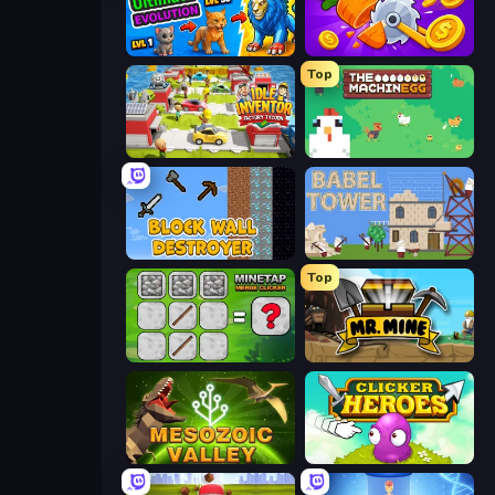
Ultimate Evolution
Farm Ring Idle
Top
Idle Inventor
The MachinEGG
Block Wall Destroyer
Babel Tower
Top
MineTap Merge Clicker
Mr. Mine
Cell to Singularity: Mesozoic Valley
Clicker Heroes