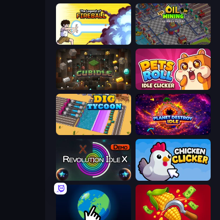
Legend Of Fireball
Oil Mining 3D: Petrol Factory
Cubidle
Pets Roll: Idle Clicker
Dig Tycoon
Planet Destroy Idle
Revolution Idle X
Chicken Clicker