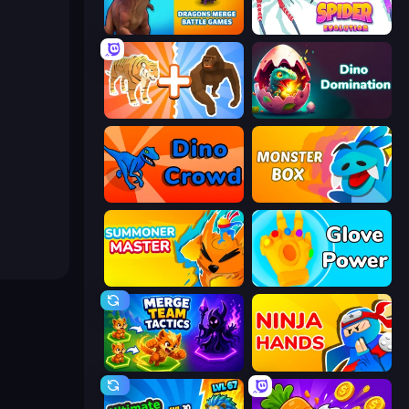
Dragons Merge: Battle Games
Spider Evolution: Runner Game
Animal DNA Run
Dino Domination
Dino Crowd
Monster Box
Summoner Master
Glove Power
Merge Team Tactics
Ninja Hands