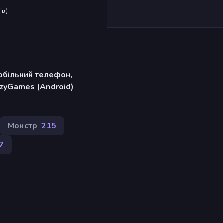
ів
)
обільний телефон,
zyGames (Android)
Монстр
215
7