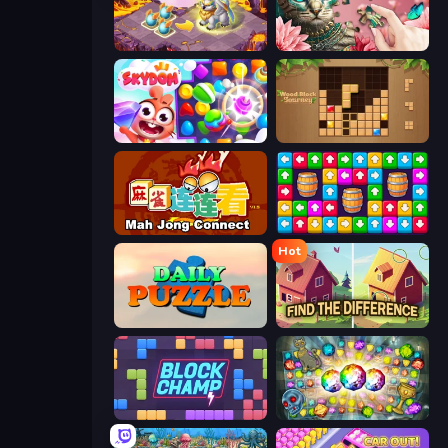
Mergest Kingdom
Favorite Puzzles
Skydom
Wood Block Journey
Mahjong Connect (Legacy)
Tap Away Story
Hot
Daily Puzzle
Find The Difference
Block Champ
Forgotten Treasure 2