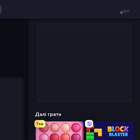
Далі грати
Top