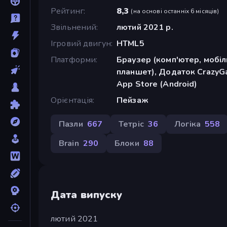
Рейтинг
8,3
(
на основі останніх 6 місяців
)
Звільнений
лютий 2021 р.
Ігровий двигун
HTML5
Платформи
Браузер (комп'ютер, мобі
планшет), Додаток CrazyGa
App Store (Android)
Орієнтація
Пейзаж
Пазли
667
Тетріс
36
Логіка
558
Brain
290
Блоки
88
Дата випуску
лютий 2021