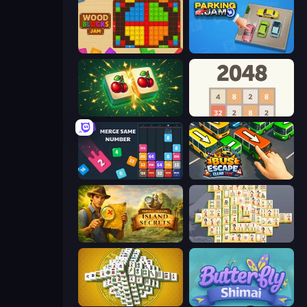
Wood Blocks Jam
Parking Jam
Mahjong Puzzle: Tile Match
2048
Drop & Merge the Numbers
Bus Escape: Clear Jam
Hidden Objects: Island Secrets
Mahjong Online
Mahjong Tower
Butterfly Shimai