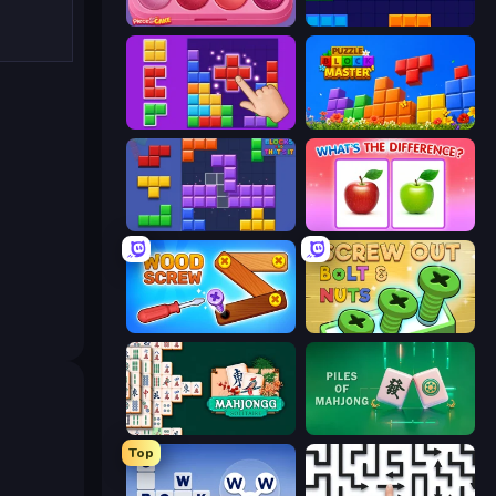
Piece of Cake: Merge and Bake
Block Blaster
BlockBuster Puzzle
Puzzle Block Master
Blocks and that’s it
What's The Difference?
Wood Screw: Bolts Puzzle
Screw Out: Bolts and Nuts
Mahjongg Solitaire
Piles of Mahjong
Top