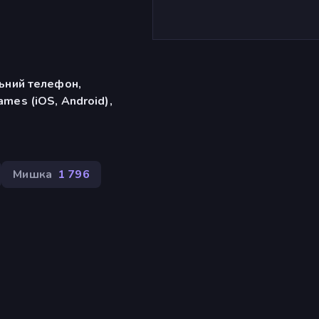
льний телефон,
mes (iOS, Android),
Мишка
1 796