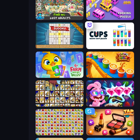
Find Me: Lost Objects
Car OUT! Jam Parking Puzzle
Sudoku Online
Cups - Water Sort Puzzle
Farm Merge Valley
Coffee Color Blocks
Tiles of the Simpsons
Skydom: Reforged
Same Game Fruit Collapse
Tap Gallery