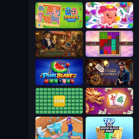
Snake Out: Maze Escape
Match Arena
Hidden Object: Street Of Secrets
Color Cube Puzzle
Pixel Blast
Hidden Object: Clues and Mysteries
2048 Merge Blocks
Mahjong Unlimited