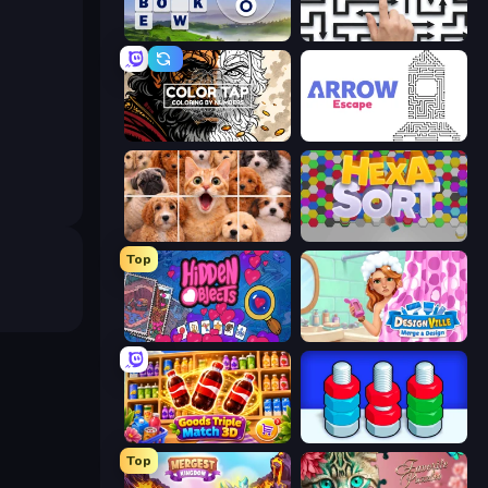
Words of Wonders
Arrow Escape: Puzzle
Color Tap: Coloring by Numbers
Arrow Escape
Jigpic Solitaire
Hexa Sort
Top
Hidden Objects
Designville: Merge & Design
Goods Triple Match 3D
Nuts Puzzle: Sort By Color
Top