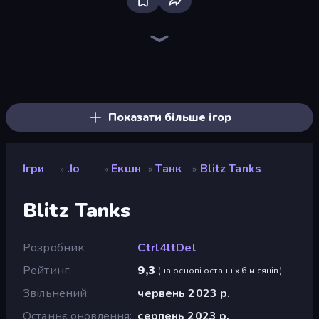
Bloxd.io
Mk48.io
War Brokers
Krew.io
Netquel
Car Clash 2
StarBlast
Space.io
King.io World War
Eternal Siege
FrontWars.io
Veck.io
Paper.io 2
Vortex.io
CubeRealm.io
EmberQuest.io
Cubox.io
EmberWars.io
Показати більше ігор
Ігри
.io
Екшн
Танк
Blitz Tanks
»
»
»
»
Blitz Tanks
Розробник
Ctrl4ltDel
Рейтинг
9,3
(
на основі останніх 6 місяців
)
Звільнений
червень 2023 р.
Останнє оновлення
серпень 2023 р.