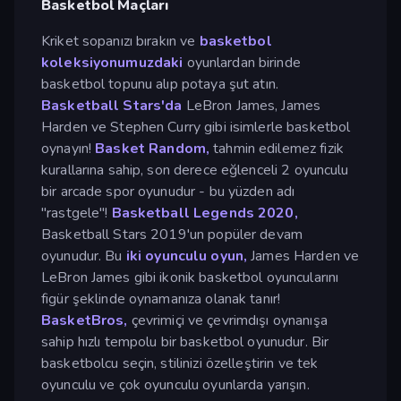
Basketbol Maçları
Kriket sopanızı bırakın ve
basketbol
koleksiyonumuzdaki
oyunlardan birinde
basketbol topunu alıp potaya şut atın.
Basketball Stars'da
LeBron James, James
Harden ve Stephen Curry gibi isimlerle basketbol
oynayın!
Basket Random,
tahmin edilemez fizik
kurallarına sahip, son derece eğlenceli 2 oyunculu
bir arcade spor oyunudur - bu yüzden adı
"rastgele"!
Basketball Legends 2020,
Basketball Stars 2019'un popüler devam
oyunudur. Bu
iki oyunculu oyun,
James Harden ve
LeBron James gibi ikonik basketbol oyuncularını
figür şeklinde oynamanıza olanak tanır!
BasketBros,
çevrimiçi ve çevrimdışı oynanışa
sahip hızlı tempolu bir basketbol oyunudur. Bir
basketbolcu seçin, stilinizi özelleştirin ve tek
oyunculu ve çok oyunculu oyunlarda yarışın.