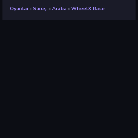
Oyunlar
Sürüş
Araba
WheelX Race
»
»
»
WheelX Race
Geliştirici
Lucky Try
Değerlendirme
9,3
(
son 6 aya göre
)
Piyasaya sürülmüş
Temmuz 2025
Son güncelleme
Eylül 2025
Oyun motoru
Unity 6
Platformlar
Tarayıcı (masaüstü, mobil,
tablet), CrazyGames
Uygulaması (Android), App
Store (Android)
Oryantasyon
Manzara