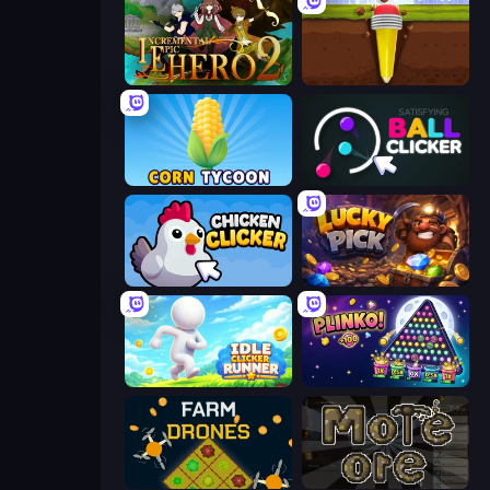
Incremental Epic Hero 2
Pen Dig
Corn Tycoon
Satisfying Ball Clicker
Chicken Clicker
Lucky Pick
Idle Clicker Runner
PLINKO!
Farm Drones
More Ore