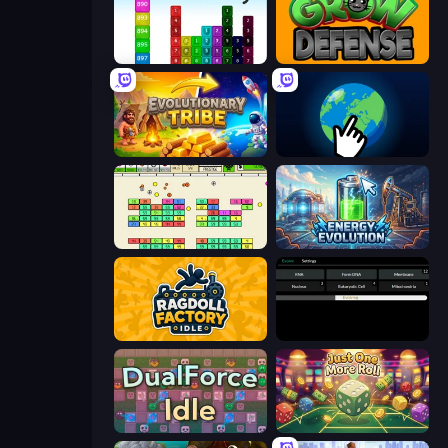
Tower Merge
Grow Defense
Evolutionary Tribe
Planet Clicker 2
Idle Breakout
Energy Evolution
Ragdoll Factory Idle
Evolve
DualForce Idle
Just One More Roll