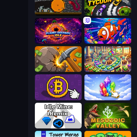
Mystery Digger
Drift Tycoon
Planet Destroy Idle
Fish Catch Idle
Mine Clicker
Money Factory: Tycoon Idle Game
Money Maker
Crystalia Idle Clicker
Idle Mine: Remix
Cell to Singularity: Mesozoic Valley