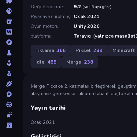
Değerlendirme
9,2
(
son 6 aya göre
)
Piyasaya sürülmüş
Ocak 2021
Oyun motoru
Unity 2020
platformu
Tarayıcı (yalnızca masaüst
Tıklama
366
Piksel
289
Minecraft
Idle
488
Merge
238
Merge Pickaxe 2, kazmaları birleştirerek geliştirm
ulaşmanız gereken bir tıklama tabanlı boşta kalm
Yayın tarihi
Ocak 2021
Geliştirici