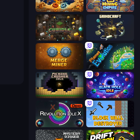
Gear Factory
Idle Mining Empire
Cubidle
GrindCraft
Merge Miner
Planet Evolution: Idle Clicker
Pickaxe Crusher Idle
Black Hole Idle
Revolution Idle X
Block Wall Destroyer