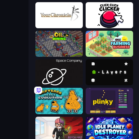
Your Chronicle
Click Click Clicker
Oil Mining 3D: Petrol Factory
Idle Farming Business
Space Company
Omega Layers
Capybara Merge Evolution
Plinky