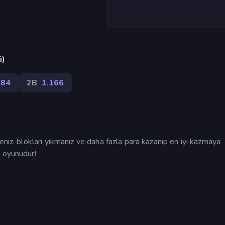
ü)
84
2B
1.166
eniz, blokları yıkmanız ve daha fazla para kazanıp en iyi kazmaya
a oyunudur!