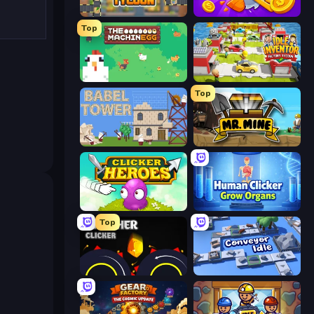
Leek Factory Tycoon
Farm Ring Idle
Top
The MachinEGG
Idle Inventor
Top
Babel Tower
Mr. Mine
Clicker Heroes
Human Clicker: Grow Organs
Top
Crusher Clicker
Conveyor Idle