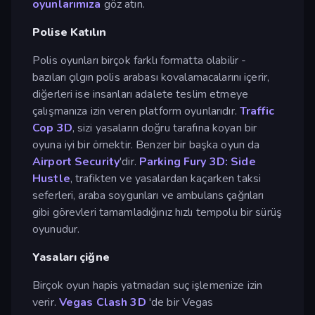
oyunlarımıza
göz atın.
Polise Katılın
Polis oyunları birçok farklı formatta olabilir -
bazıları çılgın polis arabası kovalamacalarını içerir,
diğerleri ise insanları adalete teslim etmeye
çalışmanıza izin veren platform oyunlarıdır.
Traffic
Cop 3D
, sizi yasaların doğru tarafına koyan bir
oyuna iyi bir örnektir. Benzer bir başka oyun da
Airport Security
'dir.
Parking Fury 3D: Side
Hustle
, trafikten ve yasalardan kaçarken taksi
seferleri, araba soygunları ve ambulans çağrıları
gibi görevleri tamamladığınız hızlı tempolu bir sürüş
oyunudur.
Yasaları çiğne
Birçok oyun hapis yatmadan suç işlemenize izin
verir.
Vegas Clash 3D
'de bir Vegas