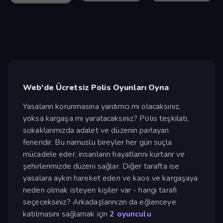
Web'de Ücretsiz Polis Oyunları Oyna
Yasaların korunmasına yardımcı mı olacaksınız,
yoksa kargaşa mı yaratacaksınız? Polis teşkilatı,
sokaklarımızda adalet ve düzenin parlayan
feneridir. Bu namuslu bireyler her gün suçla
mücadele eder, insanların hayatlarını kurtarır ve
şehirlerimizde düzeni sağlar. Diğer tarafta ise
yasalara aykırı hareket eden ve kaos ve kargaşaya
neden olmak isteyen kişiler var - hangi tarafı
seçeceksiniz? Arkadaşlarınızın da eğlenceye
katılmasını sağlamak için
2 oyunculu