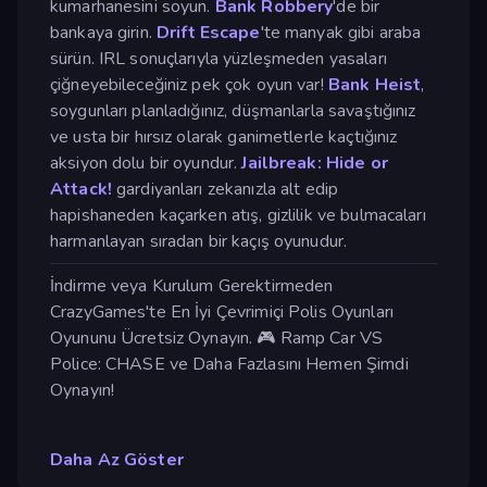
kumarhanesini soyun.
Bank Robbery
'de bir
bankaya girin.
Drift Escape
'te manyak gibi araba
sürün. IRL sonuçlarıyla yüzleşmeden yasaları
çiğneyebileceğiniz pek çok oyun var!
Bank Heist
,
soygunları planladığınız, düşmanlarla savaştığınız
ve usta bir hırsız olarak ganimetlerle kaçtığınız
aksiyon dolu bir oyundur.
Jailbreak: Hide or
Attack!
gardiyanları zekanızla alt edip
hapishaneden kaçarken atış, gizlilik ve bulmacaları
harmanlayan sıradan bir kaçış oyunudur.
İndirme veya Kurulum Gerektirmeden
CrazyGames'te En İyi Çevrimiçi Polis Oyunları
Oyununu Ücretsiz Oynayın. 🎮 Ramp Car VS
Police: CHASE ve Daha Fazlasını Hemen Şimdi
Oynayın!
Daha Az Göster