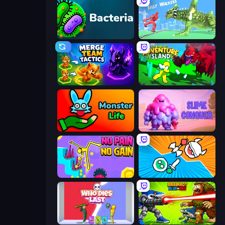
Bacteria
Silly Walkers
Merge Team Tactics
Adventure Island 2D
Monster Life
Slime Conquer: Epic Battles
No Pain No Gain - Ragdoll Sandbox
Merge Knights!
Who Dies Last?
Brainrot Blue Vs Red