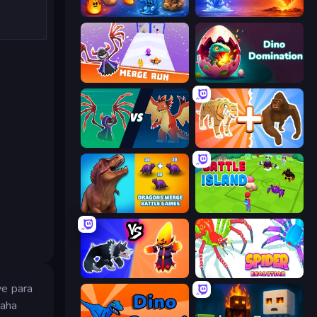
Elemental Merge
Elemental Monsters: Merge
Merge Run
Dino Domination
Monster Battle
Animal DNA Run
Dragons Merge: Battle Games
Battle Island
Merge Battle Tactics
Spider Evolution: Runner Game
ve para
daha