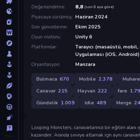
Değerlendirme
8,8
(
son 6 aya göre
)
Piyasaya sürülmüş
Haziran 2024
Son güncelleme
Ekim 2025
Oyun motoru
Unity 6
Platformlar
Tarayıcı (masaüstü, mobil
Uygulaması (iOS, Android)
Oryantasyon
Manzara
Bulmaca
670
Mobile
2.378
Muhar
Canavar
215
Hayvan
222
fare
1.7
Gündelik
1.009
Idle
489
Merge
2
Looping Monsters, canavarlarınızı bir eğitim alanı 
kazandırır. Anında seviye atlamak için aynı canavarla