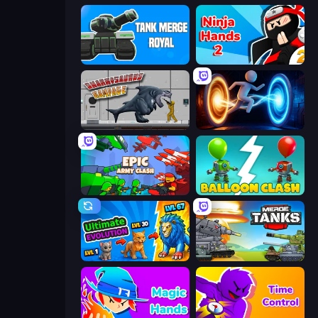
Tank Merge Royal
Ninja Hands 2
Sharkosaurus Rampage
Portal Escape
Epic Army Clash
Balloon Clash
Ultimate Evolution
Merge Master Tanks: Tank Wars