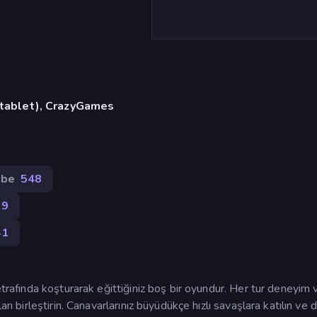
, tablet), CrazyGames
ebe
548
99
41
etrafında koşturarak eğittiğiniz boş bir oyundur. Her tur deneyim 
rı birleştirin. Canavarlarınız büyüdükçe hızlı savaşlara katılın ve 