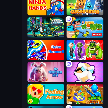
Ninja Hands
Clickermon
Robot Police Iron Panther
Super Monster Run
Robo Runner
Infection Town of Zombies
My Monster Pet: Train & Fight
Mutant Idle
Feeling Arrow
Zombie Raft