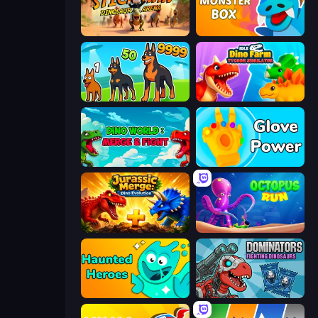
Stickman: Dinosaur Arena
Monster Box
Dogs vs Aliens
Idle Dino Farm Tycoon Simulator 3D
Dino World: Merge & Fight
Glove Power
Jurassic Merge: Dino Evolution
OctopusRun
Haunted Heroes
Dominators: Fighting Dinosaurs