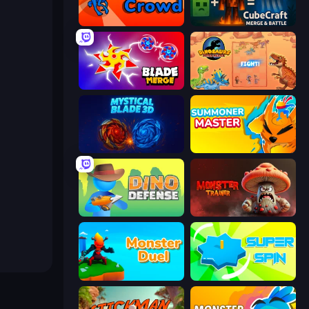
Dino Crowd
CubeCraft: Merge & Battle
Blade Merge
Dinosaurs Merge Master
Mystical Blade
Summoner Master
Dino Defense
Monster Trainer: Catching Game
Monster Duel
Super Spin