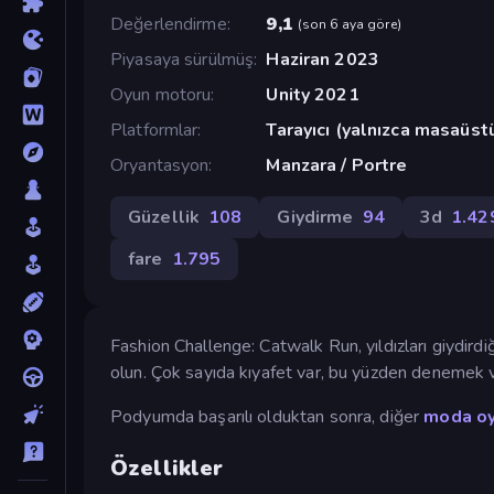
Değerlendirme
9,1
(
son 6 aya göre
)
Piyasaya sürülmüş
Haziran 2023
Oyun motoru
Unity 2021
Platformlar
Tarayıcı (yalnızca masaüst
Oryantasyon
Manzara / Portre
Güzellik
108
Giydirme
94
3d
1.42
fare
1.795
Fashion Challenge: Catwalk Run, yıldızları giydirdi
olun. Çok sayıda kıyafet var, bu yüzden denemek 
Podyumda başarılı olduktan sonra, diğer
moda oy
Özellikler