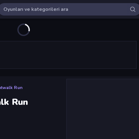
atwalk Run
alk Run