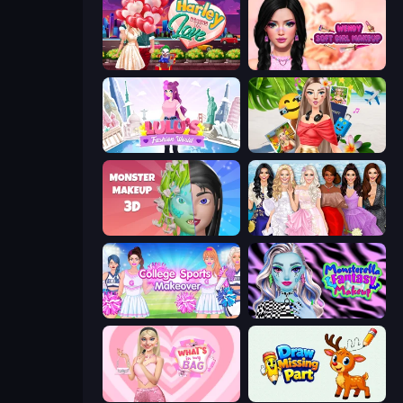
Harley Learns To Love
Wendy Soft Girl Makeup
Lulu's Fashion World
Travel with Me: ASMR Edition
Monster Makeup 3D
Model Dress Up Girl
College Sport Team Makeover
Monsterella Fantasy Makeup
What's In My Bag
Draw Missing Part | DOP Puzzle