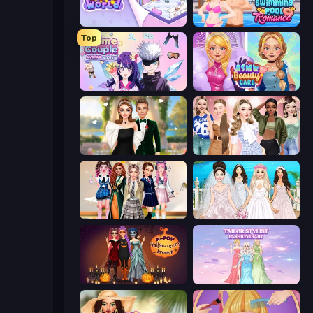
KiKi World
Swimming Pool Romance
Top
Anime Couple: Avatar Maker
ASMR Beauty Care
Valentine's Day Proposal
Fashion Week 2025
Back To School: Uniforms Edition
Model Wedding
K-Pop Halloween Dress Up
Tailor Stylist: Fashion Diary