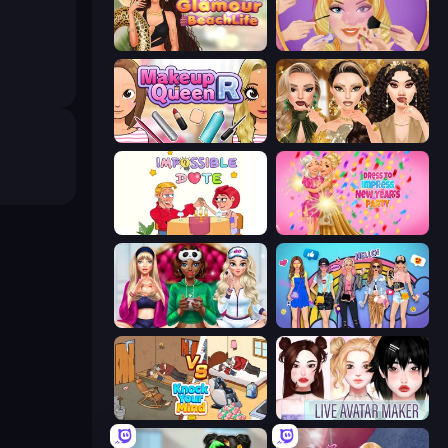
Glamour Beach Life
Extreme Makeover
Make Up Queen R
Autumn Glam Gala
Impossible Date
Dress To Impress: New Year's Party
BFFs Luxury Loungewear
College Girls Team Makeover
Knock Your Mind
Live Avatar Maker: Girls