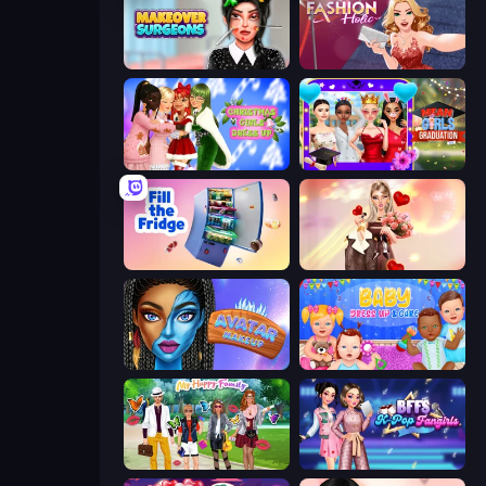
Makeover Surgeons
Fashion Holic
Christmas Girls Dress Up
Mean Girls Graduation Day
Fill The Fridge
GRWM Date Night
Avatar Make Up
Baby Dress Up
Superstar Family Dress Up
BFFs K-Pop Fangirls