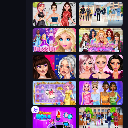
Brat Girl Summer
College Girl & Boy Makeover
Princess Dress Up
Superstar College Girls Makeover
Teenage Celebrity Rivalry
New Year Makeup Trends
Anime Princess Dress Up
Monochrome Looks