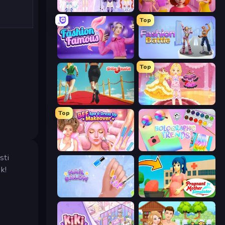
Idol Livestream: Fashion Game
High School Popular Girls
Top
Fashion Famous
Fashion Battle
Top
Shoe Race
Royal Glow Princess Makeover
Top
BFF Makeover - Spa & Dress Up
Holographic Trends
sti
k!
Nail Salon
Pregnant Mother Simulator