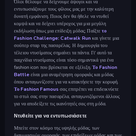
Όλοι θέλουμε να δείχνουμε άψογοι και να
εντυπωσιάζουμε τους φίλους μας με την καλύτερη
δυνατή εμφάνιση. Ποιος δεν θα ήθελε να ντυθεί
κομψά και να δείχνει υπέροχος για μια μεγάλη
εκδήλωση όπως μια επίδειξη μόδας; Παίξτε
το
Fashion Challenge: Catwalk Run
και γίνετε μια
σούπερ σταρ της πασαρέλας. Η δημιουργία του
τέλειου ντυσίματος σημαίνει τα πάντα. Γι' αυτό τα
παιχνίδια ντυσίματος είναι τόσο σημαντικά για ένα
fashion icon που βρίσκεται σε εξέλιξη.
Το Fashion
Battle
είναι μια αναμέτρηση ομορφιάς και μόδας
όπου ανταγωνίζεστε για να κατακτήσετε την κορυφή.
Το Fashion Famous
σας επιτρέπει να επιδεικνύετε
το στυλ σας στην πασαρέλα, ανταγωνιζόμενοι άλλους
για να αποδείξετε τις ικανότητές σας στη μόδα.
Ντυθείτε για να εντυπωσιάσετε
Μπείτε στον κόσμο της υψηλής μόδας, των
διαγωνισμών ομορφιάς, των επιδείξεων μόδας και των