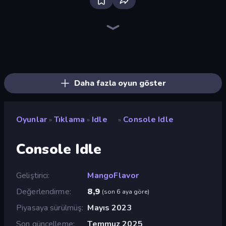
The MachinEGG
Farm Ring Idle
Human Clicker: Grow Organs
Capybara Clicker
Block Wall Destroyer
Idle Mining Empire
Gear Factory
Conveyor Idle
Babel Tower
Crusher Clicker
Planet Clicker 2
Italian Brainrot Clicker Game
Revolution Idle X
Gun Bounce Idle
Idle Gun 2
Mine Clicker
BitCoiner
Black Hole Idle
Daha fazla oyun göster
Oyunlar
Tıklama
Idle
Console Idle
»
»
»
Console Idle
Geliştirici
MangoFlavor
Değerlendirme
8,9
(
son 6 aya göre
)
Piyasaya sürülmüş
Mayıs 2023
Son güncelleme
Temmuz 2025