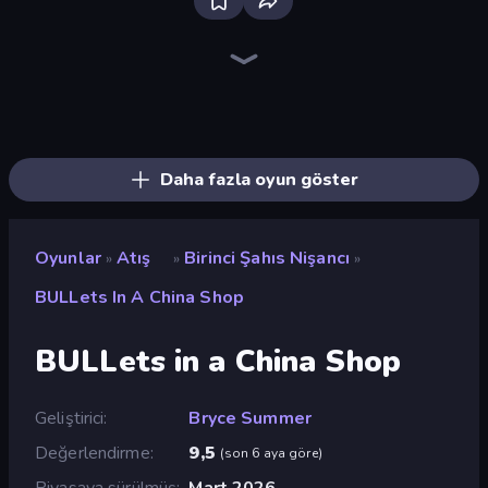
Bloxd.io
Ragdoll Archers
EvoWars.io
Veck.io
Piece of Cake: Merge and Bake
Racing Limits
Traffic Rider
Mahjongg Solitaire
Screw Out: Bolts and Nuts
Words of Wonders
Piles of Mahjong
Designville: Merge & Design
Miniblox
Stickman Clash
Space Waves
SkillWarz
Fortzone Battle Royale
Arrow Escape
Daha fazla oyun göster
Oyunlar
Atış
Birinci Şahıs Nişancı
»
»
»
BULLets In A China Shop
BULLets in a China Shop
Geliştirici
Bryce Summer
Değerlendirme
9,5
(
son 6 aya göre
)
Piyasaya sürülmüş
Mart 2026