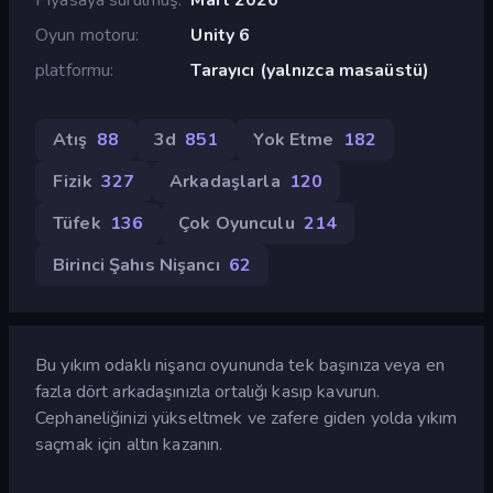
Oyun motoru
Unity 6
platformu
Tarayıcı (yalnızca masaüstü)
Atış
88
3d
851
Yok Etme
182
Fizik
327
Arkadaşlarla
120
Tüfek
136
Çok Oyunculu
214
Birinci Şahıs Nişancı
62
Bu yıkım odaklı nişancı oyununda tek başınıza veya en
fazla dört arkadaşınızla ortalığı kasıp kavurun.
Cephaneliğinizi yükseltmek ve zafere giden yolda yıkım
saçmak için altın kazanın.