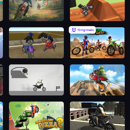
Moto Maniac 3
Blocky Trials
Originals
Crazy Moto Stunts
Bike Stunts Race Bike Games 3D
Draw Bridge Puzzle
Cartoon Moto Stunt