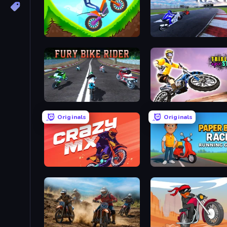
Hill Climb on Moto Bike
MotoGP: Motocross Race
Fury Bike Rider
Trial Bike Epic Stunts
Originals
Originals
Crazy MX