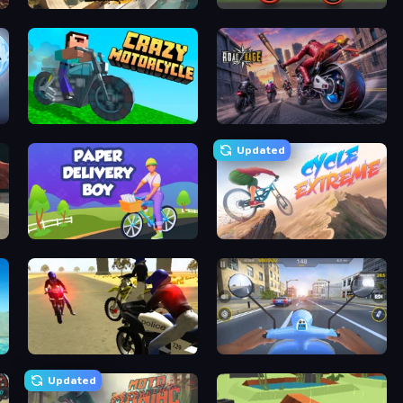
Xtreme Moto Mayhem
Super Bike The Champion
Crazy Motorcycle
Road Rage
Updated
Paper Delivery Boy
Cycle Extreme
3D Moto Simulator 2
Moto Racing Club
Updated