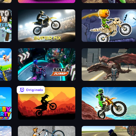
Grand Cyber City
MotoCross Riders
Super MX - Last Season
Moto X3M 6: Spooky Land
Bike Jump
Dragon Vice City
Originals
Sunset Bike Racing
Dirt Bike Mad Skills