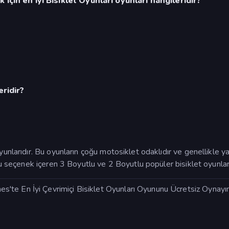
çin en iyi Bisiklet Oyunları oyunları hangileridir?
eridir?
unlarıdır. Bu oyunların çoğu motosiklet odaklıdır ve genellikle yar
ulu seçenek içeren 3 Boyutlu ve 2 Boyutlu popüler bisiklet oyunları
te En İyi Çevrimiçi Bisiklet Oyunları Oyununu Ücretsiz Oynayın