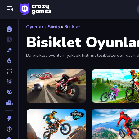
Oyunlar
»
Sürüş
»
Bisiklet
Bisiklet Oyunla
Bu bisiklet oyunları, yüksek hızlı motosikletlerden yalın d
Traffic Rider
MX Offroad Master