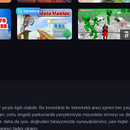
reme
Moto Maniac 2
Ramp Bike Jumping
Updated
Moto Maniac
Stickman Zombie: Motorcycle
şeyle ilgili olabilir. Bu kesinlikle iki tekerlekli aracı içeren her 
ları, zorlu engelli parkurlarda yerçekimiyle mücadele etmeyi ve
e daha da iyisi, doğrudan tarayıcınızda oynayabilirsiniz, yani hiçb
nının tadını çıkarın.