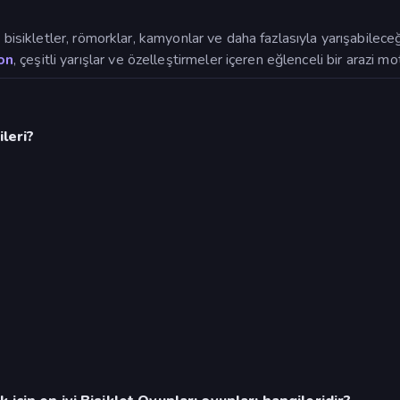
d
bisikletler, römorklar, kamyonlar ve daha fazlasıyla yarışabileceğ
on
, çeşitli yarışlar ve özelleştirmeler içeren eğlenceli bir arazi m
leri?