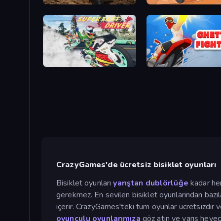
Motocross Dirt Bike Race Games
Stickman Moto Race Ext
Super Fast Driver
Ghetto Fighter
CrazyGames'de ücretsiz bisiklet oyunları
Bisiklet oyunları
yarıştan
dublörlüğe
kadar her 
gerekmez. En sevilen bisiklet oyunlarından bazı
içerir. CrazyGames'teki tüm oyunlar ücretsizdir v
oyunculu oyunlarımıza
göz atın ve yarış heyeca