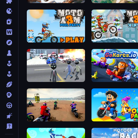
Trial Mania
Riders Downhill Racing
Moto X3M 5: Pool Party
Moto X3M 4 Winter
Amazing Crime Strange Stickman
GoKarts.io
Super MX - The Champion
Obby Party Multiplayer