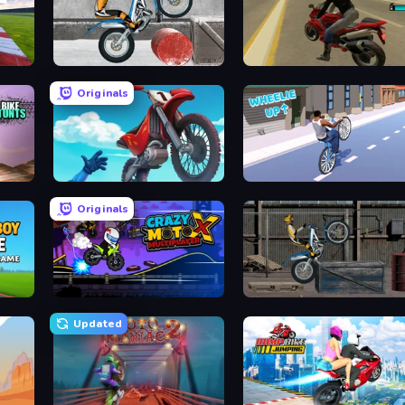
Trials Ice Ride
Moto Rider 3D
Originals
Airborne Motocross
Wheelie Up
Originals
Paper Boy Race: Running Game
Crazy MotoX Multiplayer
Trials Ride
Updated