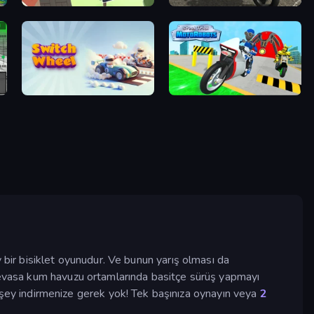
Where's My Pizza?
Stunt Mania 3D
Switch Wheel: Race Master
Moto Robots: Steel Trial
şey bir bisiklet oyunudur. Ve bunun yarış olması da
 devasa kum havuzu ortamlarında basitçe sürüş yapmayı
ir şey indirmenize gerek yok! Tek başınıza oynayın veya
2