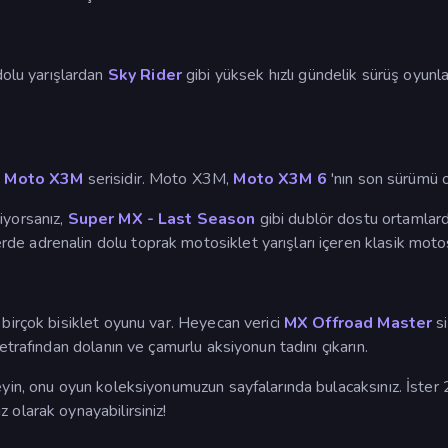
dolu yarışlardan
Sky Rider
gibi yüksek hızlı gündelik sürüş oyunl
i
Moto X3M
serisidir. Moto X3M,
Moto X3M 6
'nın son sürümü o
iyorsanız,
Super MX - Last Season
gibi dublör dostu ortamlard
rde adrenalin dolu toprak motosiklet yarışları içeren klasik motosi
 birçok bisiklet oyunu var. Heyecan verici
MX Offroad Master
si
 etrafından dolanın ve çamurlu aksiyonun tadını çıkarın.
yin, onu oyun koleksiyonumuzun sayfalarında bulacaksınız. İster 2D
 olarak oynayabilirsiniz!