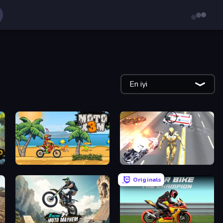
En iyi
Moto X3M
Super Crime Steel War Hero
Originals