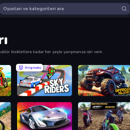
rı
ublör bisikletlere kadar her şeyle yarışmanıza izin verir.
Originals
Sky Riders
Offroad Island