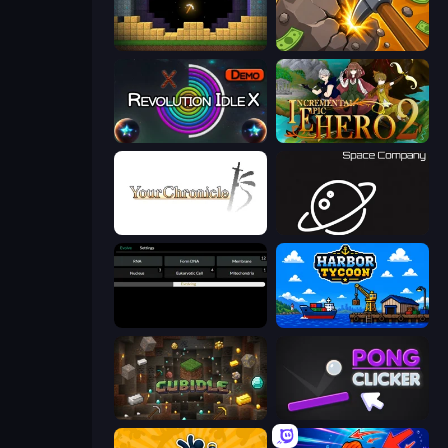
Pickaxe Crusher Idle
Mine Clicker
Revolution Idle X
Incremental Epic Hero 2
Your Chronicle
Space Company
Evolve
Harbor Tycoon
Cubidle
Pong Clicker