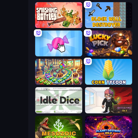
Smashing Bottles
Block Wall Destroyer
Candy Clicker 2
Lucky Pick
Money Factory: Tycoon Idle Game
Corn Tycoon
Idle Dice
Rotcalypse: Idle Incremental