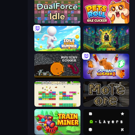
DualForce Idle
Pets Roll: Idle Clicker
Idle Clicker Runner
Laptop Empire
Mystery Digger
Capybara Clicker 2
Idle Breakout
More Ore
Train Miner
Omega Layers