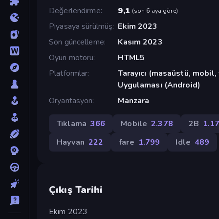
Değerlendirme
9,1
(
son 6 aya göre
)
Piyasaya sürülmüş
Ekim 2023
Son güncelleme
Kasım 2023
Oyun motoru
HTML5
Platformlar
Tarayıcı (masaüstü, mobil
Uygulaması (Android)
Oryantasyon
Manzara
Tıklama
366
Mobile
2.378
2B
1.1
Hayvan
222
fare
1.799
Idle
489
Çıkış Tarihi
Ekim 2023