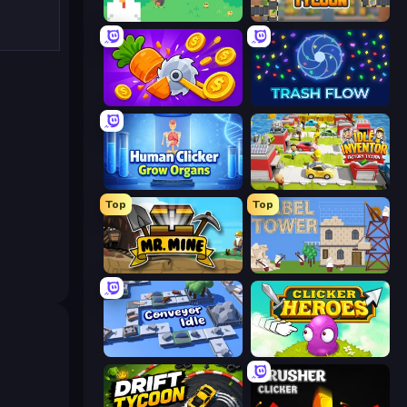
The MachinEGG
Leek Factory Tycoon
Farm Ring Idle
Trash Flow
Human Clicker: Grow Organs
Idle Inventor
Top
Top
Mr. Mine
Babel Tower
Conveyor Idle
Clicker Heroes