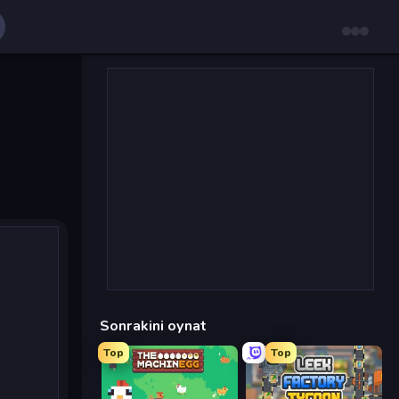
Sonrakini oynat
Top
Top