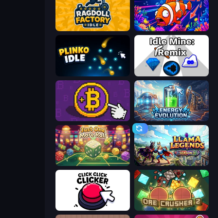
Ragdoll Factory Idle
Fish Catch Idle
Plinko Idle
Idle Mine: Remix
Money Maker
Energy Evolution
Just One More Roll
Llama Legends
Click Click Clicker
OreCrusher 2