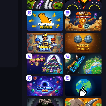
Drift Tycoon
Crusher Clicker
Capybara Clicker
Gear Factory
Idle Mining Empire
Merge Miner
PLINKO!
Planet Evolution: Idle Clicker
Black Hole Idle
Planet Clicker 2