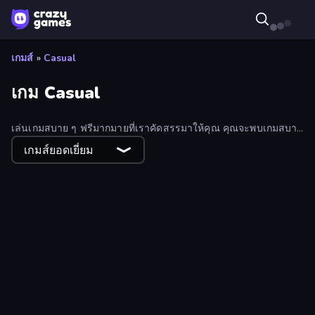
เกมส์
»
Casual
เกม Casual
เล่นเกมสบาย ๆ ฟรีมากมายที่เราคัดสรรมาให้คุณ คุณจะพบเกมสบาย
ๆ มากมาย ตั้งแต่เกมไฮเปอร์แคชชวลไปจนถึงเกมไฮบริดแคชชวล
เกมส์ยอดเยี่ยม
Ellie's Recipe: Dubai Chocolate Bar
My bakery
Horror Room: Scary Hotel Tycoon
Coloring by Numbers: Pixel Room
Clash of Armor
Mind Controller
Mr. Throw
Time Control!
Cut in Half, Please!
Merge Battle Car
Bike Jump
Pet Cafe
Snow Farm Happy New Year
Bell Madness
Capy Merge: Animal Drop Puzzle
Juice Factory - Fruit Farm
Space Flight
Snakes and Ladders
Looping Monsters
Farm Land
Sky Balls 3D
Coffee Idle
MiniBattles
Home Makeover Cleaning Game
Labyrinth Puzzles
Idle Game Dev Simulator
Wild Archer: Castle Defense
CubeCraft: Merge & Battle
Draw Tattoo
Chill Reaction
Fruit Party
Hungry Frog
Merge Idle War
Ball Blast
Millionaire Quiz
Aqua Miner: Underwater Drilling Game