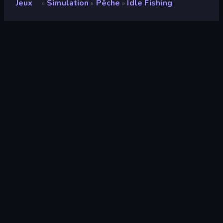
Jeux
Simulation
Pêche
Idle Fishing
»
»
»
Idle Fishing
Note
9,0
(
sur les 6 derniers mois
)
Date de sortie
avril 2024
Mis à jour le
mai 2024
Moteur de jeu
HTML5
Plateformes
Navigateur (ordinateur de bureau,
mobile, tablette), Application
CrazyGames (iOS, Android)
Orientation
Portrait
Simulation
308
Mobile
2 357
Top-Down
204
Bateau
13
Pêche
19