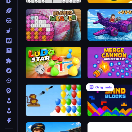
We Become What We Behold
Land Explorers: Merge & 
Beaver Weaver
Ludo Star League
Merge Cannon: Number B
Originals
Bloons
Sand Blocks