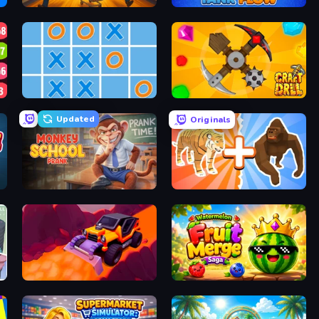
Supermarket Together
TankFlow.io
Tic Tac Toe Online
Craft Drill
Updated
Originals
Monkey School Prank
Animal DNA Run
Sand King
Watermelon Fruit Merge Saga