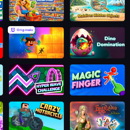
Supermarket Simulator: Dream Store
Maldives Hidden Objects
Originals
Merge & Dig!
Dino Domination
oom
Hyper Wave Challenge
Magic Finger 3D