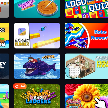
Dalgona Candy Honeycomb Cookie
Logo Quiz: Game World Trivia
Draw Climber
Robo Runner
Obby Fish Challenge: Ride
Coloring by Numbers: Pixel R
Hot