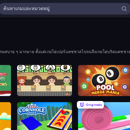
บเกมสบาย ๆ มากมาย ตั้งแต่เกมไฮเปอร์แคชชวลไปจนถึงเกมไฮบริดแคชชว
Game
Sushi Go Round
Pool Merge Mania
Originals