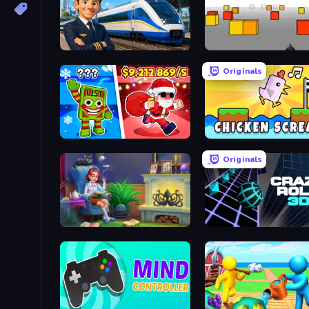
Idle Train Empire Tycoon
Cubefield
Originals
Plants vs Brain Zombies
Chicken Scream
Originals
Halloween Merge
Crazy Roll 3D