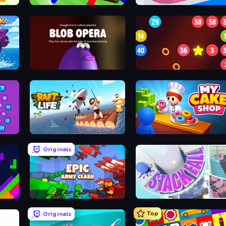
Build
Cornhole League
Layers Roll
Obby Plane Power Challenge: Fly
Blob Opera
99 Balls
last
Raft Life
My Cake Shop
Originals
Epic Army Clash
Stack Fall
Top
Originals