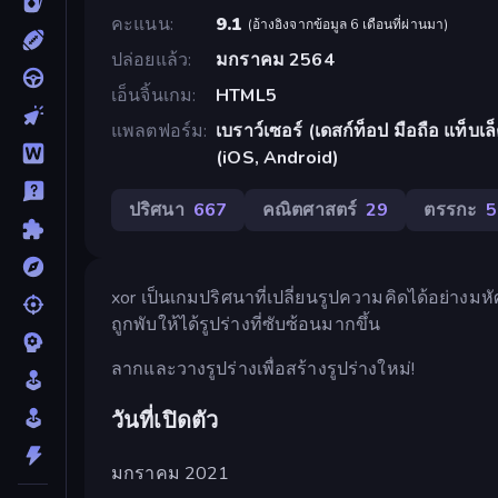
คะแนน
9.1
(
อ้างอิงจากข้อมูล 6 เดือนที่ผ่านมา
)
ปล่อยแล้ว
มกราคม 2564
เอ็นจิ้นเกม
HTML5
แพลตฟอร์ม
เบราว์เซอร์ (เดสก์ท็อป มือถือ แท็บ
(iOS, Android)
ปริศนา
667
คณิตศาสตร์
29
ตรรกะ
5
xor เป็นเกมปริศนาที่เปลี่ยนรูปความคิดได้อย่างมหั
ถูกพับให้ได้รูปร่างที่ซับซ้อนมากขึ้น
ลากและวางรูปร่างเพื่อสร้างรูปร่างใหม่!
วันที่เปิดตัว
มกราคม 2021