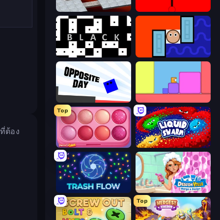
Bloxorz
red
black
Lava and Aqua
Opposite Day
Level EATEN!
Top
ี่ต้อง
Piece of Cake: Merge and Bake
Liquid Swarm
Trash Flow
Designville: Merge & Design
Top