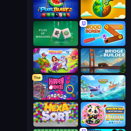
Pixel Blast
Land Explorers: Merge & Build
Piles of Mahjong
Wood Screw: Bolts Puzzle
Fairyland Merge & Magic
Bridge Builder
Top
Hidden Objects
Tropical Merge
Hexa Sort
Unscrew Drop: Satisfying Puzzle