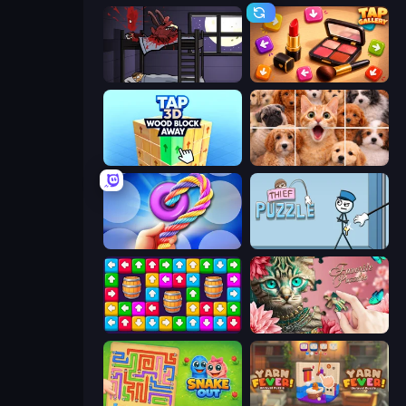
The Visitor
Tap Gallery
Tap 3D Wood Block Away
Jigpic Solitaire
Twisted Tangle
Thief Puzzle
Tap Away Story
Favorite Puzzles