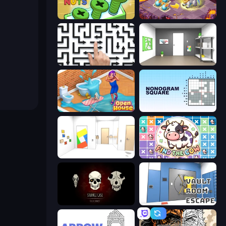
Screw Out: Bolts and Nuts
Mergest Kingdom
Arrow Escape: Puzzle
Paint Room Escape
Open House
Nonogram Square
Mirror Room Escape
Find The Cow
Room Escape: Strange Case
Vault Room Escape