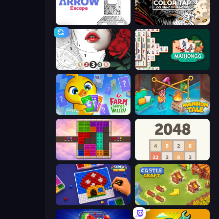
Arrow Escape
Color Tap: Coloring by Numbers
Numicolor
Mahjongg Solitaire
Farm Merge Valley
Mansion Tale: Merge Secrets
Color Cube Puzzle
2048
Screw Sorting
Castle Craft