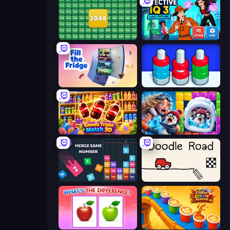
2048 Merge Blocks
Detective IQ 3
Fill The Fridge
Nuts Puzzle: Sort By Color
Goods Triple Match 3D
Captain Blast
Drop & Merge the Numbers
Doodle Road
What's The Difference?
Coffee Color Blocks