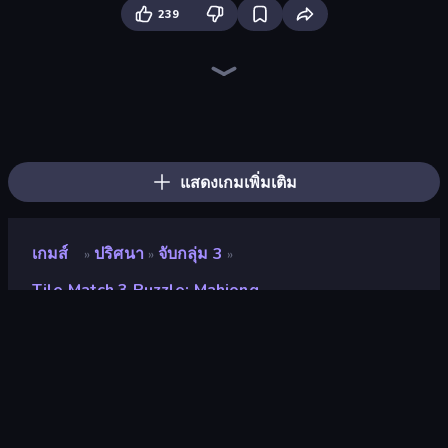
239
Tasty Match: Mahjong Pairs
Mahjong Puzzle: Tile Match
Piles of Mahjong
Skydom
Color Water Sort 3D
Mansion Tale: Merge Secrets
Bubble Blast
Mahjong Unlimited
Same Game Fruit Collapse
Bubble Fall
Mahjongg Solitaire
Goods Triple Match 3D
Forgotten Treasure 2
Designville: Merge & Design
Thief Puzzle
Skydom: Reforged
Diamond Dungeon: Match 3
Match Arena
แสดงเกมเพิ่มเติม
เกมส์
ปริศนา
จับกลุ่ม 3
»
»
»
Tile Match 3 Puzzle: Mahjong
Tile Match 3 Puzzle:
Mahjong
นักพัฒนา
Serhii Hryn