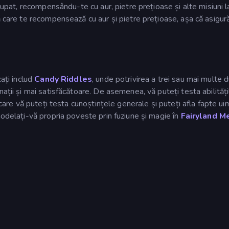
ocupat, recompensându-te cu aur, pietre prețioase și alte misiuni l
ă care te recompensează cu aur și pietre prețioase, așa că asigur
cați includ
Candy Riddles
, unde potrivirea a trei sau mai multe du
ații și mai satisfăcătoare. De asemenea, vă puteți testa abilități
n care vă puteți testa cunoștințele generale și puteți afla fapte ui
modelați-vă propria poveste prin fuziune și magie în
Fairyland M