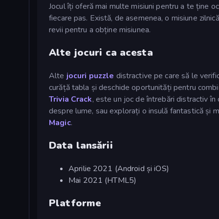
Jocul îți oferă mai multe misiuni pentru a te ține 
fiecare pas. Există, de asemenea, o misiune zilnic
revii pentru a obține misiunea.
Alte jocuri ca acesta
Alte
jocuri puzzle
distractive pe care să le verifi
curăță tabla și deschide oportunități pentru combin
Trivia Crack
, este un joc de întrebări distractiv î
despre lume, sau explorați o insulă fantastică și 
Magic
.
Data lansării
Aprilie 2021 (Android și iOS)
Mai 2021 (HTML5)
Platforme