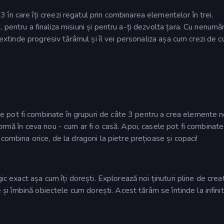
n care îți creezi regatul prin combinarea elementelor în trei.
 pentru a finaliza misiuni și pentru a-ți dezvolta țara. Cu nenumă
 extinde progresiv tărâmul și îl vei personaliza așa cum crezi de cu
pot fi combinate în grupuri de câte 3 pentru a crea elemente no
ormă în ceva nou - cum ar fi o casă. Apoi, casele pot fi combinat
combina orice, de la dragoni la pietre prețioase și copaci!
ic exact așa cum îți dorești. Explorează noi ținuturi pline de creat
e și îmbină obiectele cum dorești. Acest tărâm se întinde la infinit