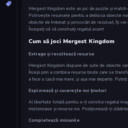
Mergest Kingdom este un joc de puzzle și match-3 î
Potrivește resursele pentru a debloca obiecte noi,
obiecte de îmbinat și provocări de rezolvat, îți vei
Începeți să vă construiți regatul acum!
Cum să joci Mergest Kingdom
Extrage și recoltează resurse
Mergest Kingdom dispune de sute de obiecte care 
Începi prin a combina resurse brute care se transf
a face o casă mai mare, și așa mai departe. Puteți 
Explorează și cucerește noi ținuturi
Ai libertate totală pentru a-ți construi regatul mag
misterioase și resurse noi. Poziționează-ți clădiril
Completează misiunile