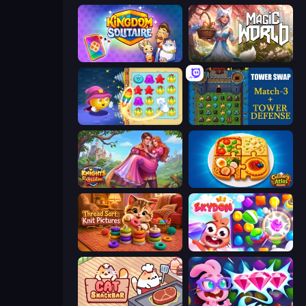
Kingdom Solitaire
Magic World
Candy Riddles
Tower Swap
Knights & Brides
Culinary Atlas
Thread Sort: Knit Pictures
Skydom