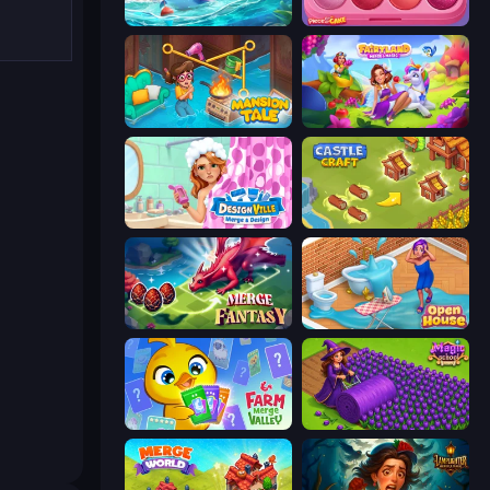
Tropical Merge
Piece of Cake: Merge and Bake
Mansion Tale: Merge Secrets
Fairyland Merge & Magic
Designville: Merge & Design
Castle Craft
Merge Fantasy
Open House
Farm Merge Valley
Magic School