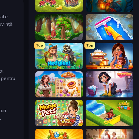
Merge World
Lamplighter: Merge & Magic
rate
viință.
Northern Merge
Hotel Rush: Merge Story
Top
Top
Hedgies
Solitaire Home Story
i.
e pentru
My Castle: Merge & Story
Lucy’s Ville
uri
.
Merge Pets
Park Town