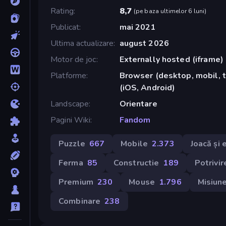
Rating
8,7
(
pe baza ultimelor 6 luni
)
Publicat
mai 2021
Ultima actualizare
august 2026
Motor de joc
Externally hosted (iframe)
Platforme
Browser (desktop, mobil, 
(iOS, Android)
Landscape
Orientare
Pagini Wiki
Fandom
Puzzle
667
Mobile
2.373
Joacă și
Ferma
85
Constructie
189
Potrivir
Premium
230
Mouse
1.796
Misiun
Combinare
238