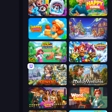
Captain Blast
Happy Town
HappyVille Merge Farm
Snow Farm Happy New Year
Magic Kitchen: Merge Game
Diamant: Sky Stories Match 3
Runefall
MatchVentures
Solitaire Crime Stories
Word Sauce