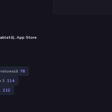
tabletă), App Store
 evoluează
78
e 3
114
e
212