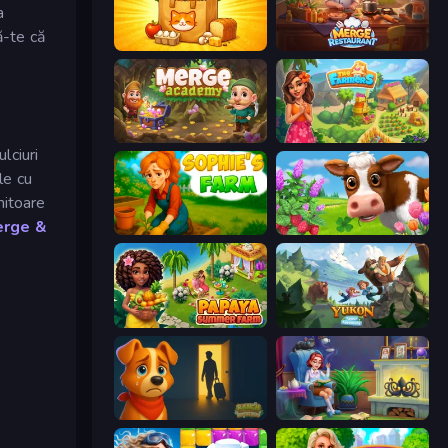
a
ă-te că
Farm Merge Market
Merge Restaurant
Merge Academy
The Farmers
lciuri
le cu
mitoare
erge &
Sophie's Farm
Country Life Meadows
Papaya Summer Farm
Yukon: Family Adventure
Ranch Adventures
Halloween Merge