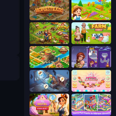
Homesteads: Dream Farm
Royal Farm
Farm Life
Farm Family
Empire City
Home Pin 2
Merge Haven
Merge Cakes
Hidden Object: My Hotel
Mom's Diary 2