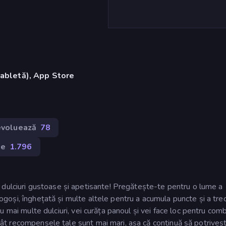
tabletă), App Store
 evoluează
78
se
1.796
 dulciuri gustoase și apetisante! Pregătește-te pentru o lume a
 gogoși, înghețată și multe altele pentru a acumula puncte și a tre
 sau mai multe dulciuri, vei curăța panoul și vei face loc pentru combi
atât recompensele tale sunt mai mari, așa că continuă să potrivești