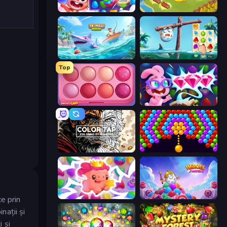
Skydom
Castle Craft
Tropical Merge
Sugar Heroes
Top
Piece of Cake: Merge and Bake
Skydom: Reforged
Color Tap: Coloring by Numbers
Bubble Story
Match Arena
Heroes of Match 3
ce prin
nații și
 și