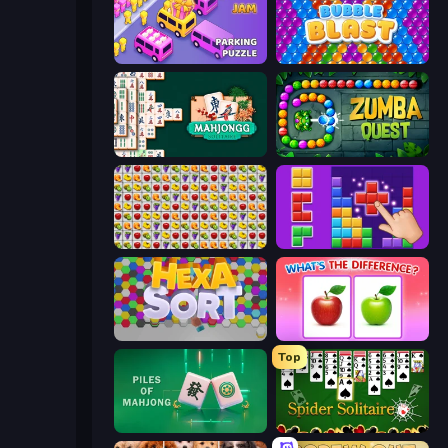
Car OUT! Jam Parking Puzzle
Bubble Blast
Mahjongg Solitaire
Zumba Quest
Same Game Fruit Collapse
BlockBuster Puzzle
Hexa Sort
What's The Difference?
Top
Piles of Mahjong
Spider Solitaire