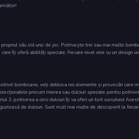
următor!
propriul său stil unic de joc. Potrivește trei sau mai multe bom
re îți oferă abilități speciale. Fiecare nivel vine cu un design un
 potrivit bomboane, veți debloca noi elemente și provocări care m
ecționabile precum mierea sau dulciuri speciale pentru potrivir
l 3, potrivirea a cinci dulciuri îți va oferi un tort curcubeu! Aces
 gustoasă de dulciuri. Sunt mult mai multe de descoperit la fiecar