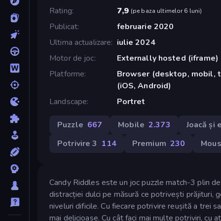
Rating
7,9
(
pe baza ultimelor 6 luni
)
Publicat
februarie 2020
Ultima actualizare
iulie 2024
Motor de joc
Externally hosted (iframe)
Platforme
Browser (desktop, mobil, 
(iOS, Android)
Landscape
Portret
Puzzle
667
Mobile
2.373
Joacă și
Potrivire 3
114
Premium
230
Mou
Candy Riddles este un joc puzzle match-3 plin de
distracției dulci pe măsură ce potrivești prăjituri,
niveluri dificile. Cu fiecare potrivire reușită a trei
mai delicioase. Cu cât faci mai multe potriviri, cu 