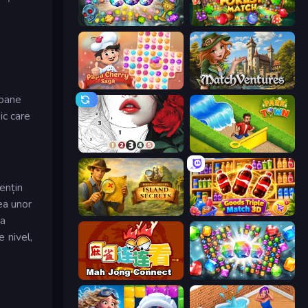
Forgotten Treasure 2
Mystery Forest - Match 3
Papa Cherry Saga
MatchVentures
boane
ic care
Numicolor
Park Town
ențin
ea unor
Hidden Objects: Island Secrets
Goods Triple Match 3D
ta
e nivel,
Mahjong Connect (Legacy)
Diamond Dungeon: Match 3