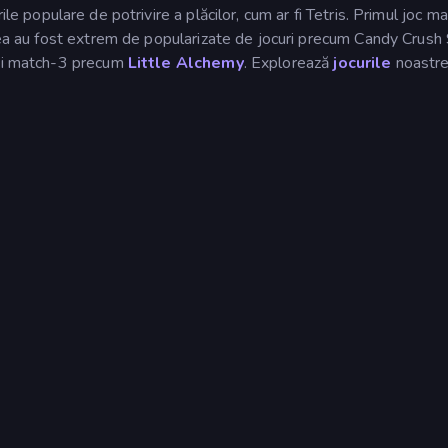
rile populare de potrivire a plăcilor, cum ar fi Tetris. Primul joc m
stea au fost extrem de popularizate de jocuri precum Candy Crush
 și match-3 precum
Little Alchemy
. Explorează
jocurile
noastr