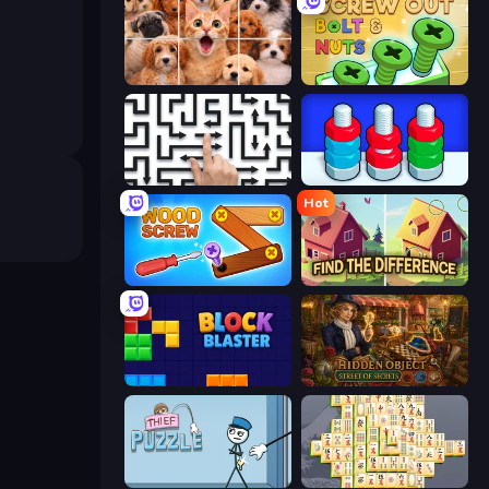
Jigpic Solitaire
Screw Out: Bolts and Nuts
Arrow Escape: Puzzle
Nuts Puzzle: Sort By Color
Hot
Wood Screw: Bolts Puzzle
Find The Difference
Block Blaster
Hidden Object: Street Of Secrets
Thief Puzzle
Mahjong Online