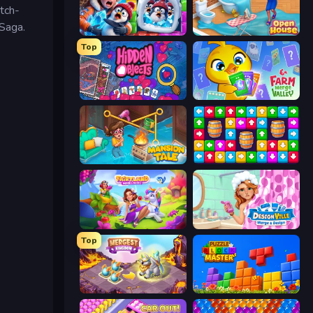
atch-
 Saga.
Captain Blast
Open House
e
Top
Hidden Objects
Farm Merge Valley
Mansion Tale: Merge Secrets
Tap Away Story
Fairyland Merge & Magic
Designville: Merge & Design
Top
Mergest Kingdom
Puzzle Block Master