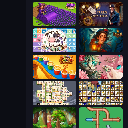
Magic School
Hidden Object: Clues and Mysteries
Find The Cow
Lamplighter: Merge & Magic
Coffee Color Blocks
Favorite Puzzles
Mahjong Titans
Tiles of the Simpsons