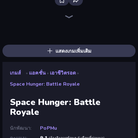
Brainrot Arena Online
Obby: Crazy Cart
Mr. Dude: Online Multiverse Challenge
Throw a Lucky Block
Fortzone Battle Royale
War the Knights
Stellar Swarm
Stickman Rebirth
The Lava Tsunami
Obby: Mini-Games
War Sea
Stickman Clash
Chaos Arena
Escape Tsunami for Brainrots!
Obby: +1 to Spaceflight Altitude
Obby: Ragdoll Boxing
Zombie Road
Bed Wars
แสดงเกมเพิ่มเติม
เกมส์
แอคชั่น
เอาชีวิตรอด
»
»
»
Space Hunger: Battle Royale
Space Hunger: Battle
Royale
นักพัฒนา
PoPMu
คะแนน
9.1
(
อ้างอิงจากข้อมูล 6 เดือนที่ผ่านมา
)