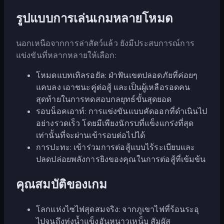
รูปแบบการเล่นเกมหลายโหมด
นอกเหนือจากการล่าสัตว์แล้ว ยังมีประสบการณ์การ
แข่งขันที่หลากหลายให้เลือก:
โหมดแบทเทิลรอยัล: ฝ่าฟันเขตปลอดภัยที่ค่อยๆ
แคบลง เอาชนะคู่ต่อสู้ และเป็นผู้เหลือรอดคน
สุดท้ายในการทดสอบกลยุทธ์ขั้นสุดยอด
รอบน็อคเอาท์: การแข่งขันแบบคัดออกที่ดำเนินไป
อย่างรวดเร็ว โดยมีเพียงนักรบที่แข็งแกร่งที่สุด
เท่านั้นที่จะผ่านเข้ารอบต่อไปได้
การปะทะ: เข้าร่วมการต่อสู้แบบไร้ระเบียบและ
ปลดปล่อยพลังการยิงของคุณในการต่อสู้ที่เข้มข้น
คุณสมบัติของเกม
โลกแห่งไซไฟสุดสมจริง: จากภูเขาไฟที่ร้อนระอุ
ไปจนถึงทุ่งน้ำแข็งอันหนาวเหน็บ สัมผัส