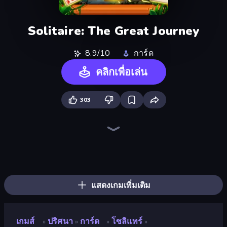
Solitaire: The Great Journey
8.9/10
การ์ด
คลิกเพื่อเล่น
303
Four Colors
Spider Solitaire
Kings and Queens Solitaire TriPeaks
Solitaire Home Story
Kingdom Solitaire
Spider Solitaire 2 Suits
Card Scramble: Viola's Diner
Gin Rummy Mania
Spooky Tripeaks
Emerland Solitaire Endless Journey
Emily's Hotel Solitaire
Forest Dump
Daily Solitaire Challenge
Classic Card Games Collection
Social Solitaire
Algerian Solitaire
Magic Towers Solitaire
Golf Solitaire
แสดงเกมเพิ่มเติม
เกมส์
ปริศนา
การ์ด
โซลิแทร์
»
»
»
»