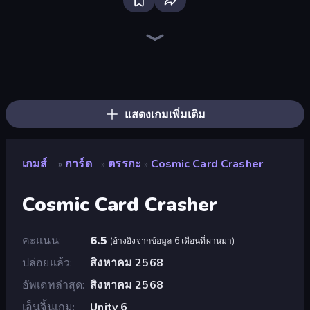
Bloxd.io
Ragdoll Archers
EvoWars.io
Piece of Cake: Merge and Bake
Veck.io
Racing Limits
Traffic Rider
Mahjongg Solitaire
Screw Out: Bolts and Nuts
Words of Wonders
Piles of Mahjong
Designville: Merge & Design
Miniblox
Space Waves
Stickman Clash
SkillWarz
Fortzone Battle Royale
Arrow Escape
แสดงเกมเพิ่มเติม
เกมส์
การ์ด
ตรรกะ
Cosmic Card Crasher
»
»
»
Cosmic Card Crasher
คะแนน
6.5
(
อ้างอิงจากข้อมูล 6 เดือนที่ผ่านมา
)
ปล่อยแล้ว
สิงหาคม 2568
อัพเดทล่าสุด
สิงหาคม 2568
เอ็นจิ้นเกม
Unity 6