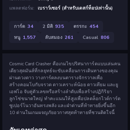
แพลตฟอร์ม
เบราว์เซอร์ (สำหรับเดสก์ท็อปเท่านั้น)
การ์ด
34
2 มิติ
935
ตรรกะ
454
หนู
1,557
ลับสมอง
261
Casual
806
Cosmic Card Crasher คือเกมไขปริศนาการ์ดแบบเล่นคน
เดียวสุดมันส์ที่กลยุทธ์จะขับเคลื่อนการเดินทางของคุณ
ผ่านดวงดาว วางการ์ดลงบนตารางจักรวาลเพื่อ
สร้างคอมโบกับจรวด ดาวเคราะห์น้อย ดาวเทียม และยู
เอฟโอ จับคู่ตัวเลขหรือสร้างลำดับเพื่อสร้างปฏิกิริยา
ลูกโซ่ขนาดใหญ่ ทำคะแนนให้สูงเพื่อปลดล็อกไวด์การ์ด
ซูเปอร์โนวาอันทรงพลัง และฝ่าด่านที่ท้าทายยิ่งขึ้นอีก
10 ด่านในเกมผจญภัยอวกาศสุดท้าทายที่ชวนติดใจนี้