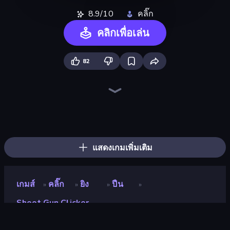
8.9/10
คลิ๊ก
คลิกเพื่อเล่น
82
The MachinEGG
Farm Ring Idle
Idle Mining Empire
Human Clicker: Grow Organs
Gear Factory
Conveyor Idle
Babel Tower
Crusher Clicker
Block Wall Destroyer
Capybara Clicker
Gun Bounce Idle
Revolution Idle X
Planet Clicker 2
Ragdoll Factory Idle
BitCoiner
Mine Clicker
Black Hole Idle
PLINKO!
แสดงเกมเพิ่มเติม
เกมส์
คลิ๊ก
ยิง
ปืน
»
»
»
»
Shoot Gun Clicker