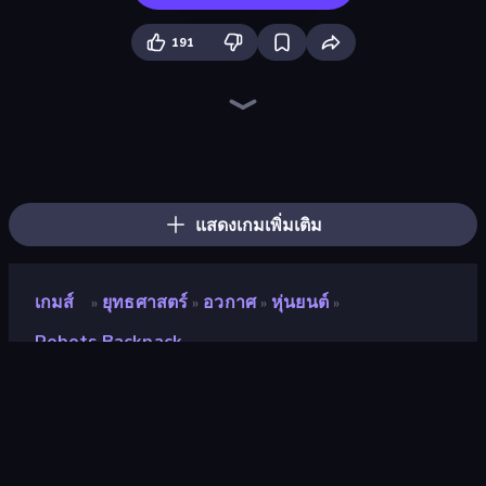
191
Merge Battle Car
Tower Swap
Monster World: Fight Arena
Mecha Allstars Battle Royale
Merge Run
Animal DNA Run
Ultimate Evolution
Blade Merge
Jurassic Merge: Dino Evolution
Merge Battle Tactics
Gun Strike Runner
Robot Police Iron Panther
Elemental Monsters: Merge
Merge Team Tactics
Dinosaurs Merge Master
Stickman Kombat 2D
Chaos Arena
Elemental Merge
แสดงเกมเพิ่มเติม
เกมส์
ยุทธศาสตร์
อวกาศ
หุ่นยนต์
»
»
»
»
Robots Backpack
Robots Backpack
นักพัฒนา
NOXGAMES