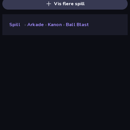
Vis flere spill
Spill
Arkade
Kanon
Ball Blast
»
»
»
Ball Blast
Utvikler
Voodoo
Vurdering
8.2
(
basert på de siste 6 månedene
)
Løslatt
februar 2023
Sist oppdatert
februar 2025
Spillmotor
HTML5
Plattformer
Nettleser (stasjonær datamaskin,
mobil, nettbrett), CrazyGames-
appen (iOS, Android), App Store
(iOS, Android)