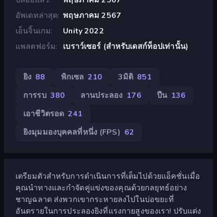
อัพเดทล่าสุด
พฤษภาคม 2567
เอ็นจิ้นเกม
Unity 2022
แพลตฟอร์ม
เบราว์เซอร์ (สำหรับเดสก์ท็อปเท่านั้น)
ยิง
88
พิกเซล
210
3มิติ
851
การรบ
380
ลานประลอง
176
ปืน
136
เอาชีวิตรอด
241
ยิงมุมมองบุคคลที่หนึ่ง (FPS)
62
เตรียมตัวสำหรับการดำเนินการที่เต็มไปด้วยแอ็คชั่นเมื่อ
คุณนำทางและกำจัดคู่แข่งของคุณด้วยกลยุทธ์อย่าง
ชาญฉลาด ส่งพวกเขากระหายลงไปในบ่อขยะที่
อันตรายในการประลองยิงที่แรงกายสูงของเรา! ปรับแต่ง