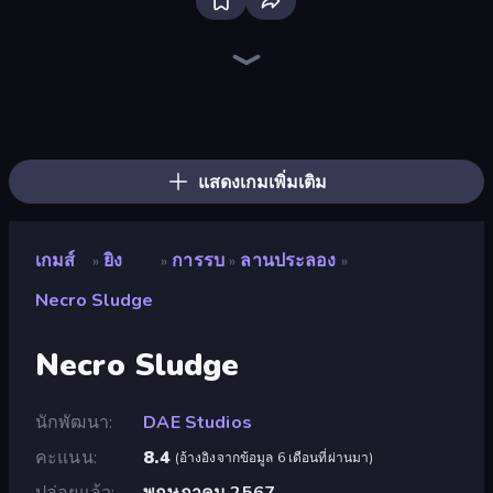
Bloxd.io
Ragdoll Archers
EvoWars.io
Veck.io
Piece of Cake: Merge and Bake
Racing Limits
Traffic Rider
Mahjongg Solitaire
Screw Out: Bolts and Nuts
Words of Wonders
Piles of Mahjong
Designville: Merge & Design
Miniblox
Stickman Clash
Space Waves
SkillWarz
Fortzone Battle Royale
Arrow Escape
แสดงเกมเพิ่มเติม
เกมส์
ยิง
การรบ
ลานประลอง
»
»
»
»
Necro Sludge
Necro Sludge
นักพัฒนา
DAE Studios
คะแนน
8.4
(
อ้างอิงจากข้อมูล 6 เดือนที่ผ่านมา
)
ปล่อยแล้ว
พฤษภาคม 2567