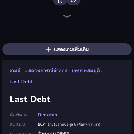
Bloxd.io
Ragdoll Archers
EvoWars.io
Piece of Cake: Merge and Bake
Veck.io
Racing Limits
Traffic Rider
Mahjongg Solitaire
Screw Out: Bolts and Nuts
Words of Wonders
Piles of Mahjong
Designville: Merge & Design
Miniblox
Space Waves
Stickman Clash
SkillWarz
Fortzone Battle Royale
Arrow Escape
แสดงเกมเพิ่มเติม
เกมส์
สถานการณ์จำลอง
บทบาทสมมุติ
»
»
»
Last Debt
Last Debt
นักพัฒนา
Dimofan
คะแนน
9.7
(
อ้างอิงจากข้อมูล 6 เดือนที่ผ่านมา
)
ปล่อยแล้ว
สิงหาคม 2563