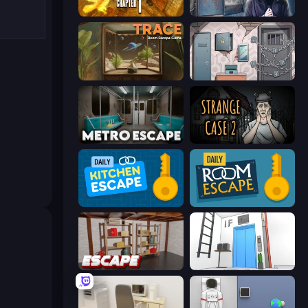
Laqueus Escape 2: Chapter I
Scary Horror Escape Room
TRACE
Cube Stories: Escape
Metro Escape
Escape Room: Strange Case 2
Daily Kitchen Escape
Daily Room Escape
Kitchen Escape
Elevator Room Escape