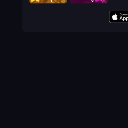
Laqueus Escape 2: Chapter I
Laqueus Escape 2 - Chapter III