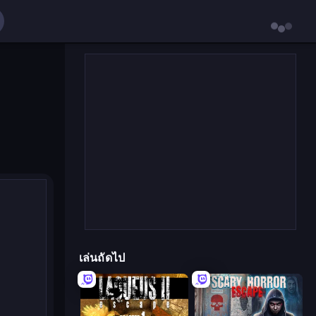
เล่นถัดไป