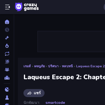
เกมส์
»
ผจญภัย
»
ปริศนา
»
หลบหนี
»
Laqueus Escape 2:
Laqueus Escape 2: Chapte
แชร์
นักพัฒนา
smartcode