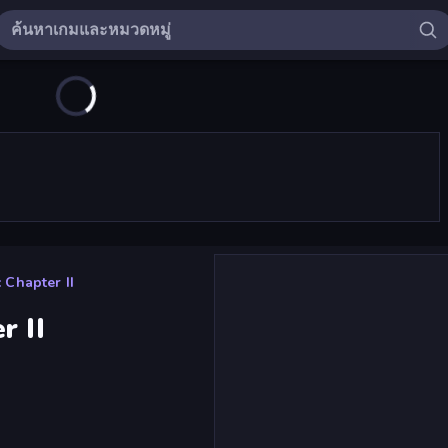
 Chapter II
r II