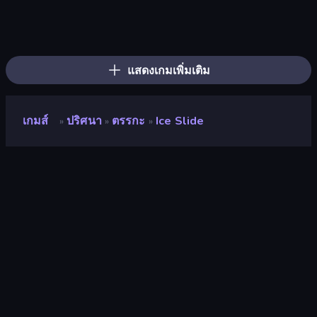
Ball Roll
Logic Chain Master
Jelly Dye
Pixel Blast
Rope Stitch Puzzle
Home Pin 2
Construction Set - 3D Builder
Find Sort Match - Puzzle
Find The Cow
Color Roll 3D
RollUp Tiles
Growmi
Jelly Merge: Upgrade & Sell
Spot the Difference Forever
Culinary Atlas
Carving Madness
Blockogramm
Idle Sculpt
แสดงเกมเพิ่มเติม
เกมส์
ปริศนา
ตรรกะ
Ice Slide
»
»
»
Ice Slide
นักพัฒนา
Malani
คะแนน
8.9
(
อ้างอิงจากข้อมูล 6 เดือนที่ผ่านมา
)
ปล่อยแล้ว
พฤษภาคม 2569
อัพเดทล่าสุด
มิถุนายน 2569
เอ็นจิ้นเกม
HTML5
แพลตฟอร์ม
เบราว์เซอร์ (เดสก์ท็อป มือถือ แท็บเล็ต),